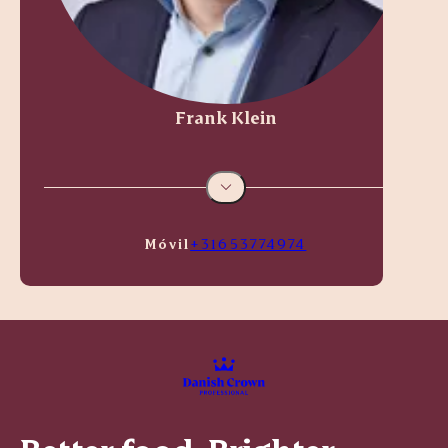
Frank Klein
Móvil
+31653774974