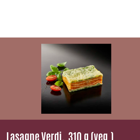
Lasagne Verdi, ­ 310 g (veg.)