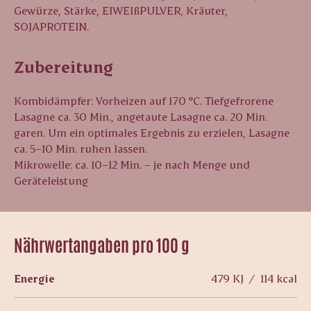
Gewürze, Stärke, EIWEIßPULVER, Kräuter,
SOJAPROTEIN.
Zubereitung
Kombidämpfer: Vorheizen auf 170 °C. Tiefgefrorene
Lasagne ca. 30 Min., angetaute Lasagne ca. 20 Min.
garen. Um ein optimales Ergebnis zu erzielen, Lasagne
ca. 5–10 Min. ruhen lassen.
Mikrowelle: ca. 10–12 Min. – je nach Menge und
Geräteleistung
Nährwertangaben pro 100 g
Energie
479 KJ / 114 kcal