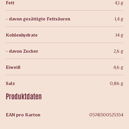
Fett
4,1 g
- davon gesättigte Fettsäuren
1,4 g
Kohlenhydrate
14 g
- davon Zucker
2,6 g
Eiweiß
4,6 g
Salz
0,86 g
Produktdaten
EAN pro Karton
05741300525354