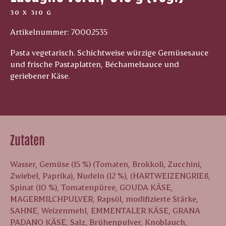
30 X 310 G
Artikelnummer: 70002535
Pasta vegetarisch. Schichtweise würzige Gemüsesauce
und frische Pastaplatten, Béchamelsauce und
geriebener Käse.
Zutaten
Wasser, Gemüse (15 %) (Tomaten, Brokkoli, Zucchini,
Zwiebel, Paprika), Nudeln (12 %), (HARTWEIZENGRIEß,
Spinat (10 %), Tomatenpüree, GOUDA KÄSE,
MAGERMILCHPULVER, Rapsöl, modifizierte Stärke,
SAHNE, Weizenmehl, EMMENTALER KÄSE, GRANA
PADANO KÄSE, Salz, Brühenpulver, Knoblauch,