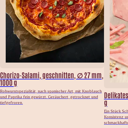
Chorizo-Salami, geschnitten, ∅ 27 mm,
1000 g
Rohwurstspezialität, nach spanischer Art, mit Knoblauch
Delikate
und Paprika fein gewürzt. Geräuchert, getrocknet und
g
tiefgefroren.
Ein Stück Sc
Konsistenz un
schmackhafte