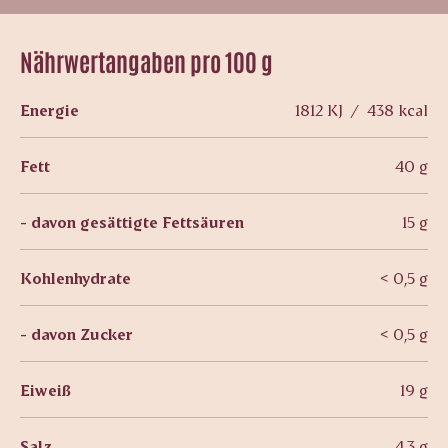
Nährwertangaben pro 100 g
Energie
1812 KJ / 438 kcal
Fett
40 g
- davon gesättigte Fettsäuren
15 g
Kohlenhydrate
< 0,5 g
- davon Zucker
< 0,5 g
Eiweiß
19 g
Salz
4,3 g