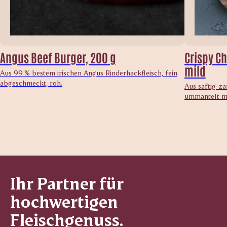
Angus Beef Burger, 200 g
Crispy Ch
mild
Aus 99 % bestem irischen Angus Rinderhackfleisch, fein
abgeschmeckt, roh.
Aus saftig-z
ummantelt mi
Ihr Partner für
hochwertigen
Fleischgenuss.