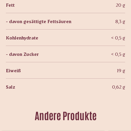
Fett
20 g
- davon gesättigte Fettsäuren
8,3 g
Kohlenhydrate
< 0,5 g
- davon Zucker
< 0,5 g
Eiweiß
19 g
Salz
0,62 g
Andere Produkte