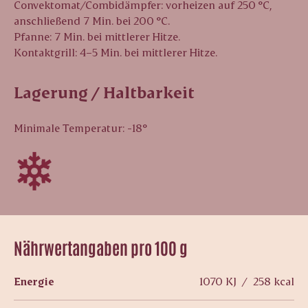
Convektomat/Combidämpfer: vorheizen auf 250 °C,
anschließend 7 Min. bei 200 °C.
Pfanne: 7 Min. bei mittlerer Hitze.
Kontaktgrill: 4–5 Min. bei mittlerer Hitze.
Lagerung / Haltbarkeit
Minimale Temperatur: -18°
Nährwertangaben pro 100 g
Energie
1070 KJ / 258 kcal