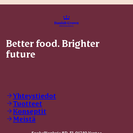
Better food. Brighter
future
Yhteystiedot
Tuotteet
Konseptit
Meistä
Suokallionkuja 8D, FI-01740 Vantaa