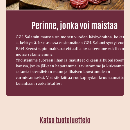
Perinne, jonka voi maistaa
GØL Salamin maussa on monen vuoden käsityötaitoa, kokemus
ja kehitystä. Itse asiassa ensimmäinen GØL Salami syntyi vuonn
1934 Svenstrupin makkaratehtaalla, jossa teemme edelleen
monia salamejamme.
Yhdistämme tuoreen lihan ja mausteet oikean alkupalateeman
kanssa, jonka jälkeen hapatamme, savustamme ja kuivaamme
salamia intensiivisen maun ja lihaisen koostumuksen
varmistamiseksi. Voit siis laittaa ruokapöydän kruunaamattom
kuninkaan ruokalistallesi.
Katso tuoteluettelo