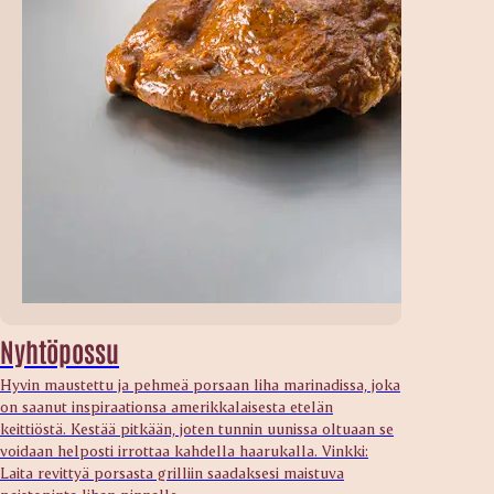
Nyhtöpossu
Hyvin maustettu ja pehmeä porsaan liha marinadissa, joka
on saanut inspiraationsa amerikkalaisesta etelän
keittiöstä. Kestää pitkään, joten tunnin uunissa oltuaan se
voidaan helposti irrottaa kahdella haarukalla. Vinkki:
Laita revittyä porsasta grilliin saadaksesi maistuva