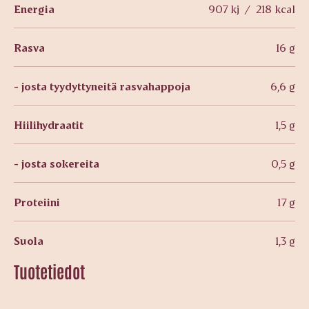
Energia
907 kj / 218 kcal
Rasva
16 g
- josta tyydyttyneitä rasvahappoja
6,6 g
Hiilihydraatit
1,5 g
- josta sokereita
0,5 g
Proteiini
17 g
Suola
1,3 g
Tuotetiedot