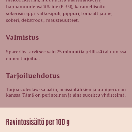
happamuudensäätöaine (E 331), karamellisoitu
sokerisiirappi, valkosipuli, pippuri, tomaattijauhe,
sokeri, dekstroosi, mausteuutteet.
Valmistus
Spareribs tarvitsee vain 25 minuuttia grillissä tai uunissa
ennen tarjoilua.
Tarjoiluehdotus
Tarjoa coleslaw-salaatin, maissintähkien ja uuniperunan
kanssa. Tämä on perinteinen ja aina suosittu yhdistelmä.
Ravintosisältö per 100 g