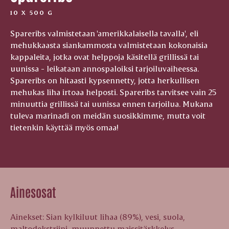
10 X 500 G
Spareribs valmistetaan 'amerikkalaisella tavalla', eli
mehukkaasta siankammosta valmistetaan kokonaisia
kappaleita, jotka ovat helppoja käsitellä grillissä tai
uunissa - leikataan annospaloiksi tarjoiluvaiheessa.
Spareribs on hitaasti kypsennetty, jotta herkullisen
mehukas liha irtoaa helposti. Spareribs tarvitsee vain 25
minuuttia grillissä tai uunissa ennen tarjoilua. Mukana
tuleva marinadi on meidän suosikkimme, mutta voit
tietenkin käyttää myös omaa!
Ainesosat
Ainekset: Sian kylkiluut lihaa (89%), vesi, suola,
maltodekstriini, muunnettu maissitärkkelys,