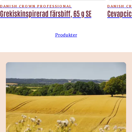
DANISH CROWN PROFESSIONAL
DANISH C
Grekiskinspirerad färsbiff, 65 g SE
Cevapcici
Produkter