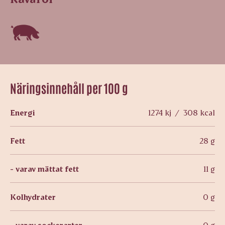
Näringsinnehåll per 100 g
Energi
1274 kj / 308 kcal
Fett
28 g
- varav mättat fett
11 g
Kolhydrater
0 g
- varav sockerarter
0 g