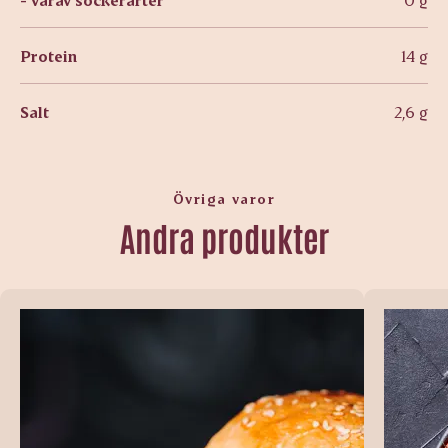
Protein
14 g
Salt
2,6 g
Övriga varor
Andra produkter