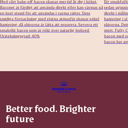
Med vårt bake-off bacon skapar mer tid åt dig i köket.
Ett smakfullt
Baconet är färdigt att använda direkt eller kan värmas på
sedan ugnsste
en kort stund för att användas i varma rätter. Dess
direkt i målt
smidiga förpackning med slutna atmosfär skapar enkel
hantering i s
hantering, då skivorna är lätta att separera. Servera ett
skivorna. Det
smakrikt bacon som är rökt över naturlig bokved.
mört.
Fully C
Urstekningsgrad: 40%
bacon med en
bacon har anv
Better food. Brighter
future