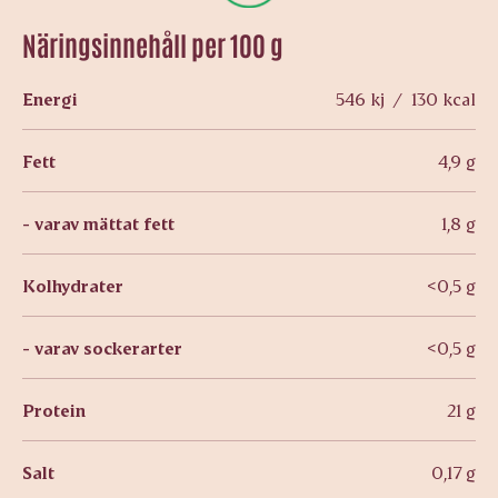
Näringsinnehåll per 100 g
Energi
546 kj / 130 kcal
Fett
4,9 g
- varav mättat fett
1,8 g
Kolhydrater
<0,5 g
- varav sockerarter
<0,5 g
Protein
21 g
Salt
0,17 g