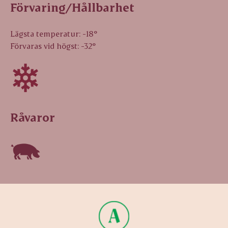
Förvaring/Hållbarhet
Lägsta temperatur: -18°
Förvaras vid högst: -32°
Råvaror