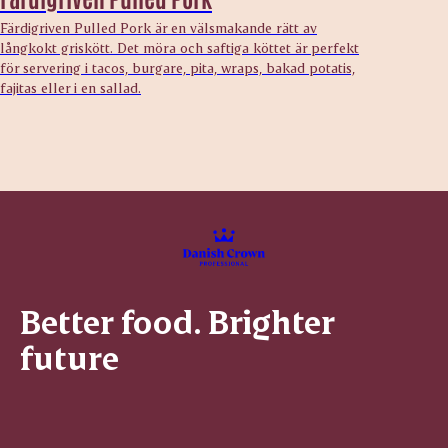
Färdigriven Pulled Pork är en välsmakande rätt av
långkokt griskött. Det möra och saftiga köttet är perfekt
för servering i tacos, burgare, pita, wraps, bakad potatis,
fajitas eller i en sallad.
Better food. Brighter
future