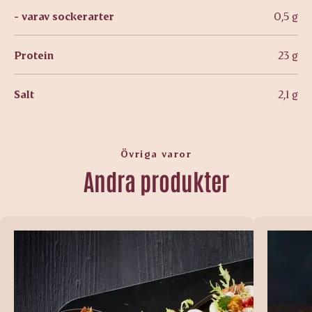
- varav sockerarter
0,5 g
Protein
23 g
Salt
2,1 g
Övriga varor
Andra produkter