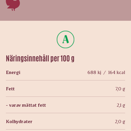
Näringsinnehåll per 100 g
Energi
688 kj / 164 kcal
Fett
7,0 g
- varav mättat fett
2,1 g
Kolhydrater
2,0 g