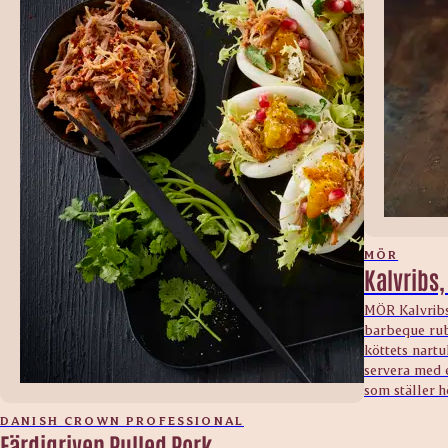
MÖR
Kalvribs,
MÖR Kalvribs
barbeque rub.
köttets nartu
servera med 
som ställer h
DANISH CROWN PROFESSIONAL
Färdigriven Pulled Pork