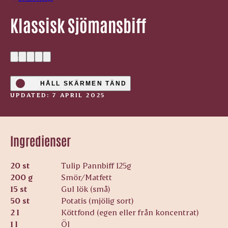
Klassisk Sjömansbiff
(1)
HÅLL SKÄRMEN TÄND
UPDATED: 7 APRIL 2025
Ingredienser
20 st
Tulip Pannbiff 125g
200 g
Smör/Matfett
15 st
Gul lök (små)
50 st
Potatis (mjölig sort)
2 l
Köttfond (egen eller från koncentrat)
1 l
Öl