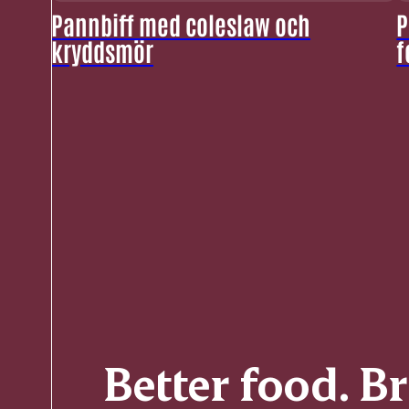
Pannbiff med coleslaw och
P
kryddsmör
f
Better food. B