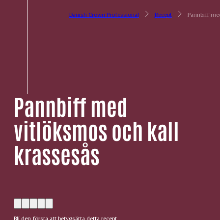
Danish Crown Professional
Recept
Pannbiff med
Pannbiff med
vitlöksmos och kall
krassesås
Bli den första att betygsätta detta recept