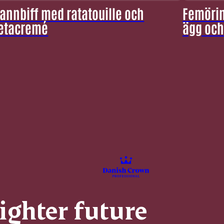
annbiff med ratatouille och
Femörin
etacremé
ägg och
righter future