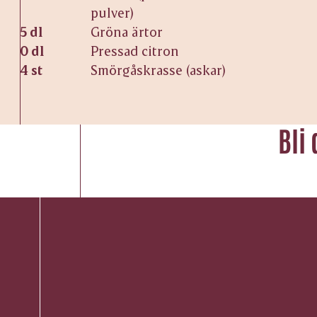
pulver)
5 dl
Gröna ärtor
0 dl
Pressad citron
4 st
Smörgåskrasse (askar)
Bli