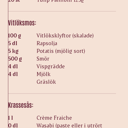
Vitlöksmos:
100 g
Vitlöksklyftor (skalade)
5 dl
Rapsolja
5 kg
Potatis (mjölig sort)
500 g
Smör
4 dl
Vispgrädde
4 dl
Mjölk
Gräslök
Krassesås:
1 l
Crème Fraiche
0 dl
Wasabi (paste eller i utrört