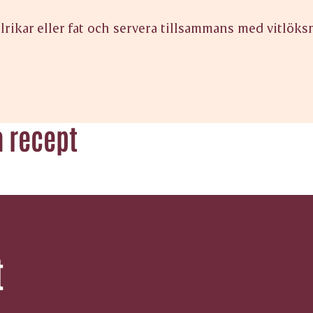
llrikar eller fat och servera tillsammans med vitlök
a recept
t