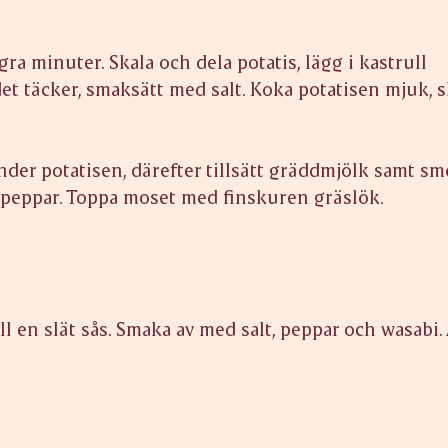
gra minuter. Skala och dela potatis, lägg i kastrull
det täcker, smaksätt med salt. Koka potatisen mjuk, s
er potatisen, därefter tillsätt gräddmjölk samt smö
h peppar. Toppa moset med finskuren gräslök.
ll en slät sås. Smaka av med salt, peppar och wasabi.