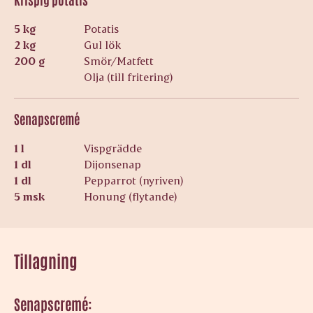
5 kg
Potatis
2 kg
Gul lök
200 g
Smör/Matfett
Olja (till fritering)
Senapscremé
1 l
Vispgrädde
1 dl
Dijonsenap
1 dl
Pepparrot (nyriven)
5 msk
Honung (flytande)
Tillagning
Senapscremé: