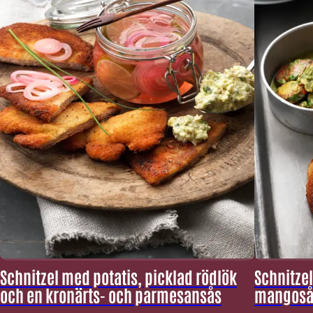
Schnitzel med potatis, picklad rödlök
Schnitze
och en kronärts- och parmesansås
mangoså