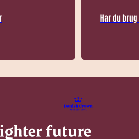
r
Har du brug
righter future