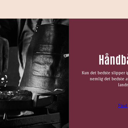
Håndb
Kun det bedste slipper 
nemlig det bedste a
landm
Find