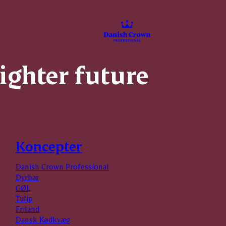
righter future
Koncepter
Danish Crown Professional
Dyrbar
GØL
Tulip
Friland
Dansk Kødkvæg