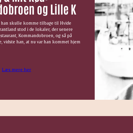
broen og Lille K
t han skulle komme tilbage til Hvide
antland stod i de lokaler, der senere
restaurant, Kommandobroen, og så på
, vidste han, at nu var han kommet hjem
Læs mere her