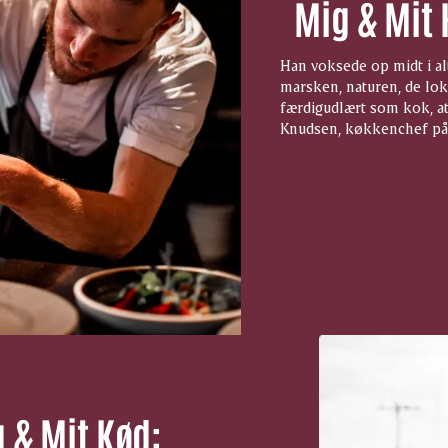
Mig & Mit
Han voksede op midt i alt
marsken, naturen, de lok
færdigudlært som kok, at
Knudsen, køkkenchef på
 & Mit Kød: