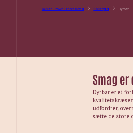
Danish Crown Professional
Koncepter
Dyrbar
Smag er 
Dyrbar er et fo
kvalitetskræsen
udfordrer, overr
sætte de store 