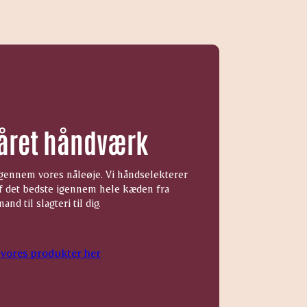
året håndværk
igennem vores nåleøje. Vi håndselekterer
f det bedste igennem hele kæden fra
and til slagteri til dig.
 vores produkter her