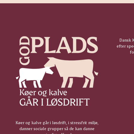
Dansk 
efter spe
fo
Køer og kalve går i løsdrift, i stressfrit miljø,
danner sociale grupper så de kan danne