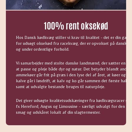
100% rent oksekød
Hos Dansk kødkvæg stiller vi krav til kvalitet - det er din garan
for udsøgt oksekød fra racekvæg, der er opvokset på dansk jo
og under ordentlige forhold.
Vi samarbejder med stolte danske landmænd, der sætter en ære
at passe og pleje både dyr og natur. Det betyder blandt andet 
ammekøer går frit på græs i den lyse del af året, at køer og
kalve går i løsdrift, at kalv og ko går sammen det første halve 
samt at udvalgte bestande bruges til naturpleje.
Det giver udsøgte kvalitetsudskæringer fra kødkvægsracer so
fx Hereford, Angus og Limousine – særligt udvalgt for den go
smag og udskåret lokalt af din slagtermester.