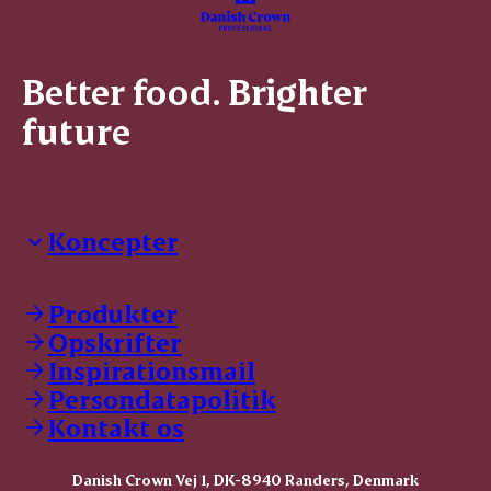
Better food. Brighter
future
Koncepter
Danish Crown Professional
Dyrbar
Produkter
GØL
Opskrifter
Tulip
Inspirationsmail
Friland
Persondatapolitik
Dansk Kødkvæg
STOLT
Kontakt os
Dansk Kalv
Tender Pork
Danish Crown Vej 1, DK-8940 Randers, Denmark
KOMBI Hak