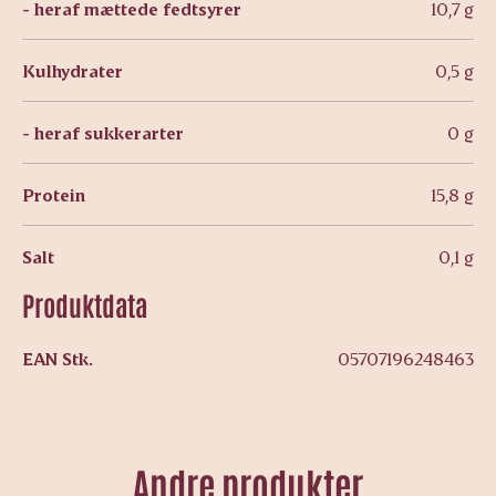
- heraf mættede fedtsyrer
10,7 g
Kulhydrater
0,5 g
- heraf sukkerarter
0 g
Protein
15,8 g
Salt
0,1 g
Produktdata
EAN Stk.
05707196248463
Andre produkter