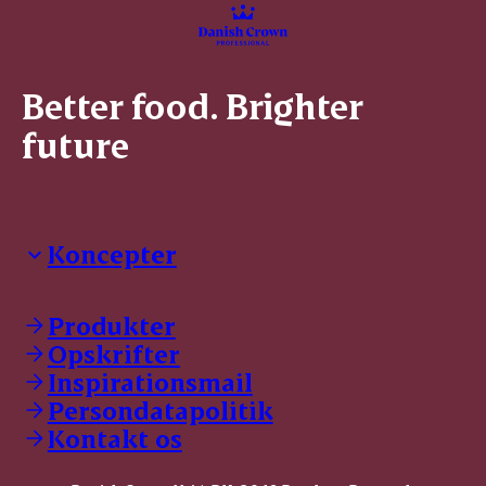
Better food. Brighter
future
Koncepter
Danish Crown Professional
Dyrbar
Produkter
GØL
Opskrifter
Tulip
Inspirationsmail
Friland
Persondatapolitik
Dansk Kødkvæg
STOLT
Kontakt os
Dansk Kalv
Tender Pork