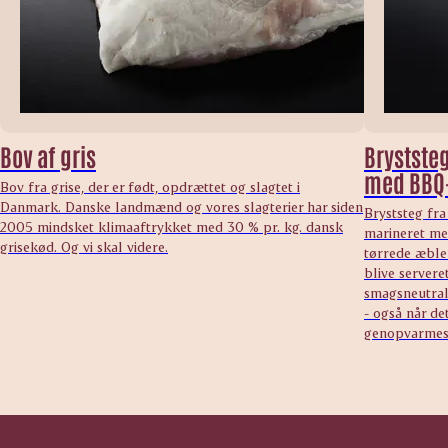
Bov af gris
Bryststeg
med BBQ
Bov fra grise, der er født, opdrættet og slagtet i
Danmark. Danske landmænd og vores slagterier har siden
Bryststeg fra
2005 mindsket klimaaftrykket med 30 % pr. kg. dansk
marineret me
grisekød. Og vi skal videre.
tørrede æbler
blive serveret
smagsneutral 
- også når de
genopvarmes