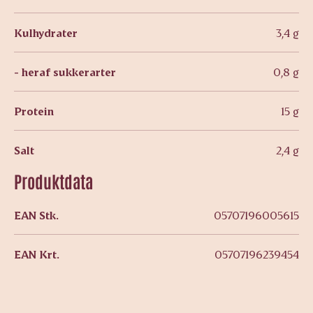
Kulhydrater
3,4 g
- heraf sukkerarter
0,8 g
Protein
15 g
Salt
2,4 g
Produktdata
EAN Stk.
05707196005615
EAN Krt.
05707196239454