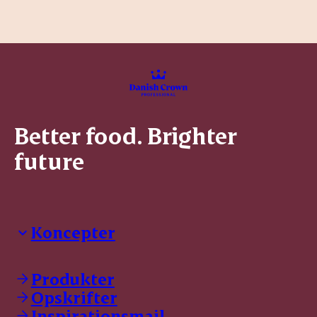
Better food. Brighter
future
Koncepter
Danish Crown Professional
Dyrbar
Produkter
GØL
Opskrifter
Tulip
Inspirationsmail
Friland