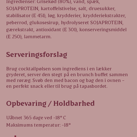
Ingredienser: Grisekød (80%), vand, spæk,
SOJAPROTEIN, kartoffelstivelse, salt, druesukker,
stabilisator (E 451), løg, krydderier, krydderiekstrakter,
peberrod, glukosesirup, hydrolyseret SOJAPROTEIN,
gærekstrakt, antioxidant (E 301), konserveringsmiddel
(E 250), lammetarm.
Serveringsforslag
Brug cocktailpølsen som ingrediens i en lækker
gryderet, server den stegt på en brunch buffet sammen
med røræg. Svøb den med bacon og bag den i ovnen –
en perfekt snack eller til brug på tapasbordet.
Opbevaring / Holdbarhed
Uåbnet 365 dage ved -18° C
Maksimums temperatur: -18°