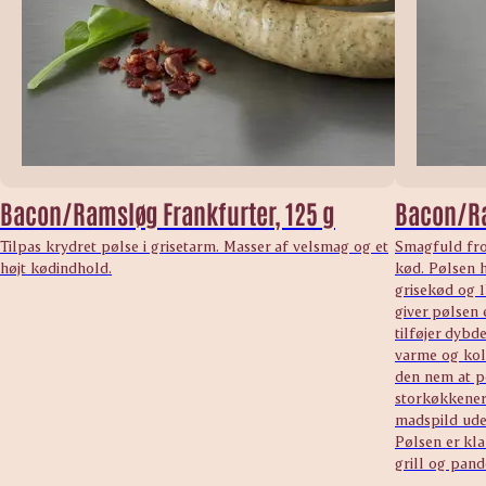
Bacon/Ramsløg Frankfurter, 125 g
Bacon/Ra
Tilpas krydret pølse i grisetarm. Masser af velsmag og et
Smagfuld fro
højt kødindhold.
kød. Pølsen h
grisekød og 
giver pølsen
tilføjer dybd
varme og kol
den nem at po
storkøkkener 
madspild ude
Pølsen er kla
grill og pand