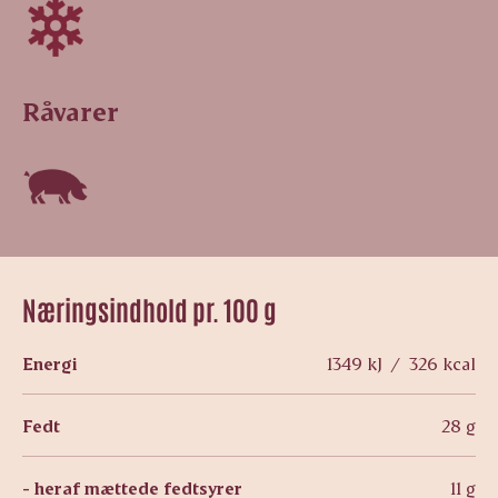
Råvarer
Næringsindhold pr. 100 g
Energi
1349 kJ / 326 kcal
Fedt
28 g
- heraf mættede fedtsyrer
11 g