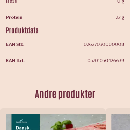
Fibre
0 g
Protein
22 g
Produktdata
EAN Stk.
02627030000008
EAN Krt.
05701050426639
Andre produkter