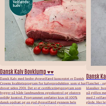
Dansk Kalv Bovklump ♥♥
Dansk Ka
Dansk Kalv med bedre dyrevelfærd konceptet er Danish
Crowns kvalitetsprogram for kalveproduktion, som vi har
Flanchet - og
drevet siden 2001. Det er et certificeringsprogram som
klassiker, hv
bygger på både landmandens egenkontrol og ekstern
på grillen m
uvildig kontrol. Programmet omfatter krav til 100%
med 2 velfær
dansk opdræt og en god dyrevelfærd gennem hele
gårde. Her le