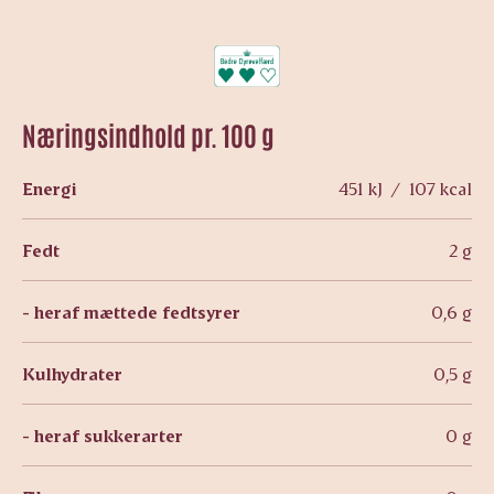
Næringsindhold pr. 100 g
Energi
451 kJ / 107 kcal
Fedt
2 g
- heraf mættede fedtsyrer
0,6 g
Kulhydrater
0,5 g
- heraf sukkerarter
0 g