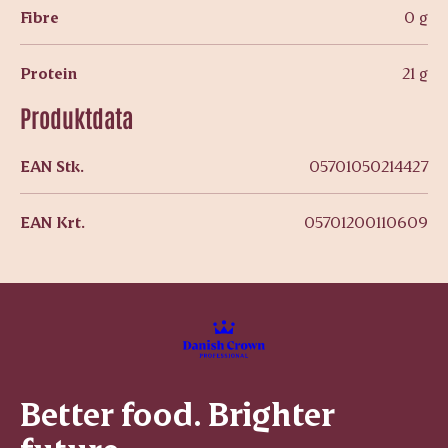
Fibre
0 g
Protein
21 g
Produktdata
EAN Stk.
05701050214427
EAN Krt.
05701200110609
Better food. Brighter