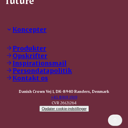
future
Koncepter
Danish Crown Professional
Dyrbar
Produkter
GØL
Opskrifter
Tulip
Inspirationsmail
Friland
Persondatapolitik
Dansk Kødkvæg
STOLT
Kontakt os
Dansk Kalv
Tender Pork
Danish Crown Vej 1, DK-8940 Randers, Denmark
KOMBI Hak
+45 8919 1919
CVR 26121264
Opdater cookie-indstillinger