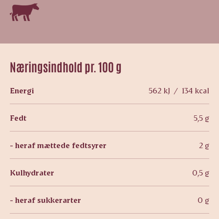
Næringsindhold pr. 100 g
Energi
562 kJ / 134 kcal
Fedt
5,5 g
- heraf mættede fedtsyrer
2 g
Kulhydrater
0,5 g
- heraf sukkerarter
0 g