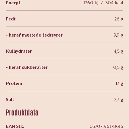
Energi
1260 kJ / 304 kcal
Fedt
26 g
- heraf mættede fedtsyrer
9,9 g
Kulhydrater
4,5 g
- heraf sukkerarter
0,5 g
Protein
13 g
Salt
2,3 g
Produktdata
EAN Stk.
05707196178616