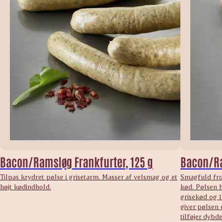
Bacon/Ramsløg Frankfurter, 125 g
Bacon/Ra
Tilpas krydret pølse i grisetarm. Masser af velsmag og et
Smagfuld fro
højt kødindhold.
kød. Pølsen h
grisekød og 
giver pølsen
tilføjer dybd