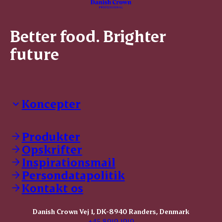
Better food. Brighter
future
Koncepter
Danish Crown Professional
Dyrbar
Produkter
GØL
Opskrifter
Tulip
Inspirationsmail
Friland
Persondatapolitik
Dansk Kødkvæg
STOLT
Kontakt os
Dansk Kalv
Tender Pork
Danish Crown Vej 1, DK-8940 Randers, Denmark
KOMBI Hak
+45 8919 1919