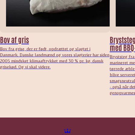
Bov af gris
Bryststeg
med BBQ
Bov fra grise, der er født, opdrættet og slagtet i
Danmark. Danske landmænd og vores slagterier har siden
Bryststeg fra
2005 mindsket klimaaftrykket med 30 % pr. kg. dansk
marineret me
grisekød. Og vi skal videre.
tørrede æbler
blive serveret
smagsneutral 
- også når de
genopvarmes