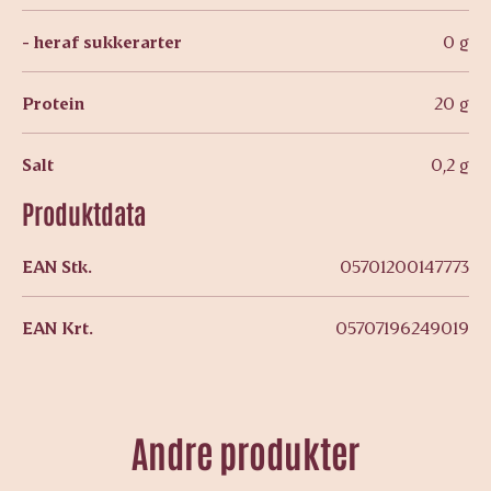
- heraf sukkerarter
0 g
Protein
20 g
Salt
0,2 g
Produktdata
EAN Stk.
05701200147773
EAN Krt.
05707196249019
Andre produkter