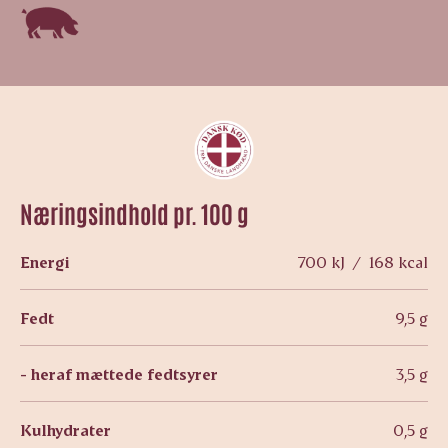
Næringsindhold pr. 100 g
Energi
700 kJ / 168 kcal
Fedt
9,5 g
- heraf mættede fedtsyrer
3,5 g
Kulhydrater
0,5 g