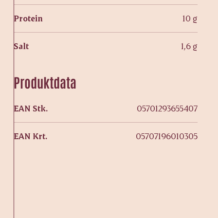
Protein
10 g
Salt
1,6 g
Produktdata
EAN Stk.
05701293655407
EAN Krt.
05707196010305