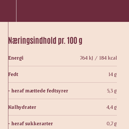
Næringsindhold pr. 100 g
Energi
764 kJ / 184 kcal
Fedt
14 g
- heraf mættede fedtsyrer
5,3 g
Kulhydrater
4,4 g
- heraf sukkerarter
0,7 g