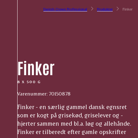
Danish Crown Professional
Produkter
Finker
Finker
8 X 500 G
Varenummer: 70150878
Finker - en særlig gammel dansk egnsret
som er kogt på grisekød, griselever og -
hjerter sammen med bl.a. løg og allehånde.
Finker er tilberedt efter gamle opskrifter