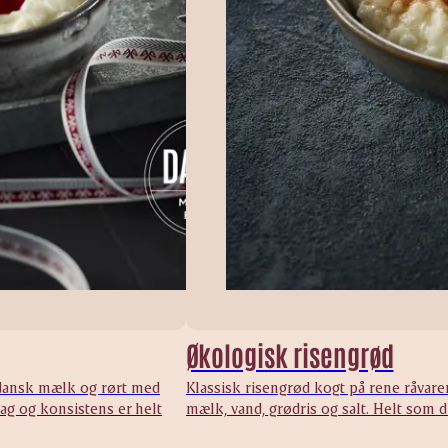
Økologisk risengrød
 dansk mælk og rørt med
Klassisk risengrød kogt på rene råvar
ag og konsistens er helt
mælk, vand, grødris og salt. Helt som du