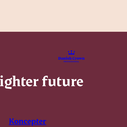
righter future
Koncepter