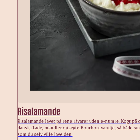
Risalamande
Risalamande lavet på rene råvarer uden e-numre. Kogt på
dansk fløde, mandler og ægte Bourbon-vanilje, så både sm
som du selv ville lave den.