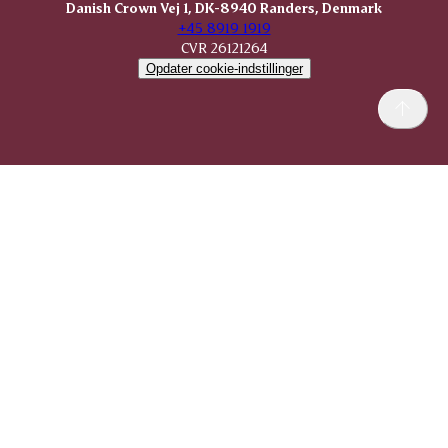
Danish Crown Vej 1, DK-8940 Randers, Denmark
KOMBI Hak
+45 8919 1919
CVR 26121264
Opdater cookie-indstillinger