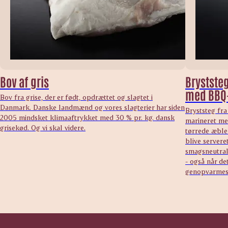
Bov af gris
Bryststeg
med BBQ
Bov fra grise, der er født, opdrættet og slagtet i
Danmark. Danske landmænd og vores slagterier har siden
Bryststeg fra
2005 mindsket klimaaftrykket med 30 % pr. kg. dansk
marineret me
grisekød. Og vi skal videre.
tørrede æbler
blive serveret
smagsneutral 
- også når de
genopvarmes