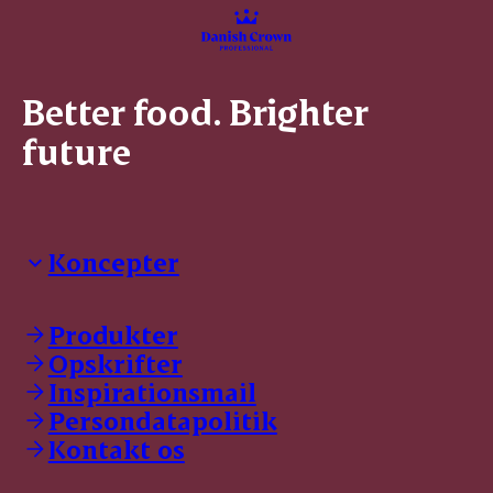
Better food. Brighter
future
Koncepter
Danish Crown Professional
Dyrbar
Produkter
GØL
Opskrifter
Tulip
Inspirationsmail
Friland
Persondatapolitik
Dansk Kødkvæg
STOLT
Kontakt os
Dansk Kalv
Tender Pork