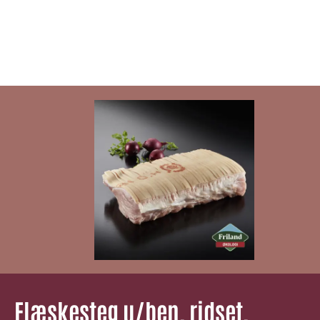
Flæskesteg u/ben, ridset,