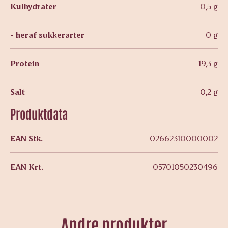
Kulhydrater
0,5 g
- heraf sukkerarter
0 g
Protein
19,3 g
Salt
0,2 g
Produktdata
EAN Stk.
02662310000002
EAN Krt.
05701050230496
Andre produkter