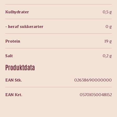
Kulhydrater
0,5 g
- heraf sukkerarter
0 g
Protein
19 g
Salt
0,2 g
Produktdata
EAN Stk.
02638690000000
EAN Krt.
05701050048152