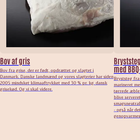
Bov af gris
Bryststeg
med BBQ
Bov fra grise, der er født, opdrættet og slagtet i
Danmark. Danske landmænd og vores slagterier har siden
Bryststeg fra
2005 mindsket klimaaftrykket med 30 % pr. kg. dansk
marineret me
grisekød. Og vi skal videre.
tørrede æbler
blive serveret
smagsneutral 
- også når de
genopvarmes