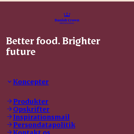
Better food. Brighter
future
Koncepter
Danish Crown Professional
Dyrbar
Produkter
GØL
Opskrifter
Tulip
Inspirationsmail
Friland
Persondatapolitik
Dansk Kødkvæg
STOLT
Kontakt os