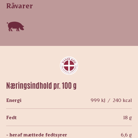
Råvarer
Næringsindhold pr. 100 g
Energi
999 kJ / 240 kcal
Fedt
18 g
- heraf mættede fedtsyrer
6,6 g