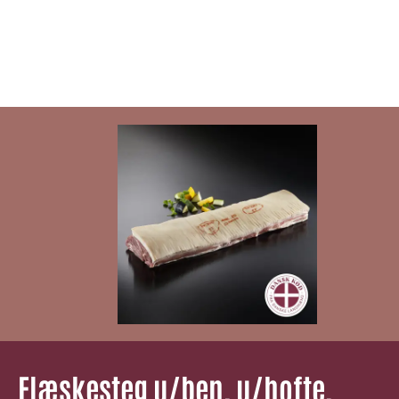
Flæskesteg u/ben, u/hofte,