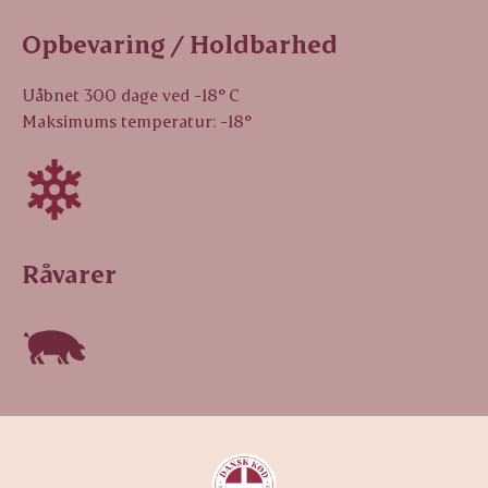
Opbevaring / Holdbarhed
Uåbnet 300 dage ved -18° C
Maksimums temperatur: -18°
Råvarer