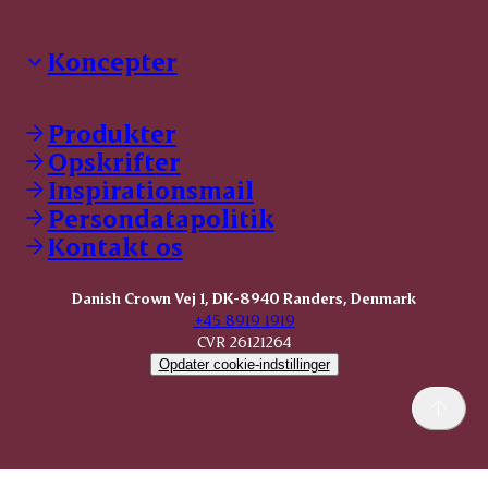
Koncepter
Danish Crown Professional
Dyrbar
Produkter
GØL
Opskrifter
Tulip
Inspirationsmail
Friland
Persondatapolitik
Dansk Kødkvæg
STOLT
Kontakt os
Dansk Kalv
Tender Pork
Danish Crown Vej 1, DK-8940 Randers, Denmark
KOMBI Hak
+45 8919 1919
CVR 26121264
Opdater cookie-indstillinger