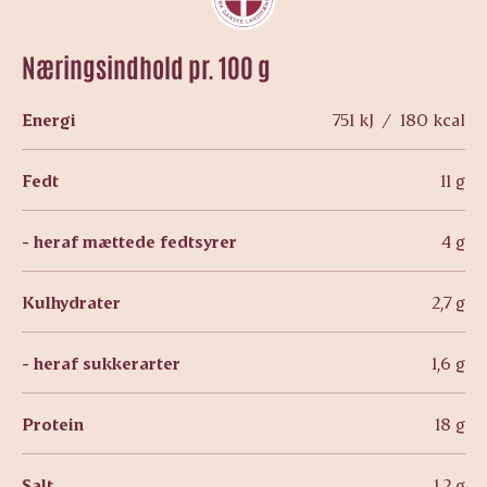
Næringsindhold pr. 100 g
Energi
751 kJ / 180 kcal
Fedt
11 g
- heraf mættede fedtsyrer
4 g
Kulhydrater
2,7 g
- heraf sukkerarter
1,6 g
Protein
18 g
Salt
1,2 g