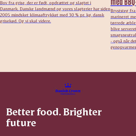
med BBQ
Bov fra grise, der er født, opdrættet og slagtet i
Danmark. Danske landmænd og vores slagterier har siden
Bryststeg fra
2005 mindsket klimaaftrykket med 30 % pr. kg. dansk
marineret me
grisekød. Og vi skal videre.
tørrede æbler
blive serveret
smagsneutral 
- også når de
genopvarmes
Better food. Brighter
future