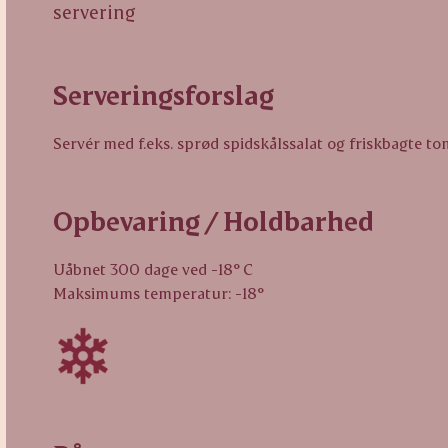
servering
Serveringsforslag
Servér med f.eks. sprød spidskålssalat og friskbagte t
Opbevaring / Holdbarhed
Uåbnet 300 dage ved -18° C
Maksimums temperatur: -18°