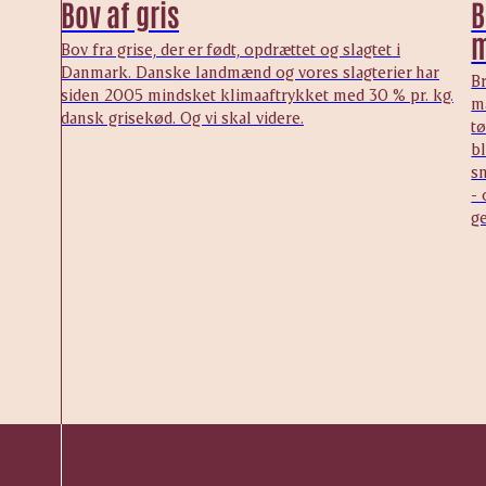
Bov af gris
B
m
Bov fra grise, der er født, opdrættet og slagtet i
Danmark. Danske landmænd og vores slagterier har
Br
siden 2005 mindsket klimaaftrykket med 30 % pr. kg.
m
dansk grisekød. Og vi skal videre.
tø
bl
sm
- 
g