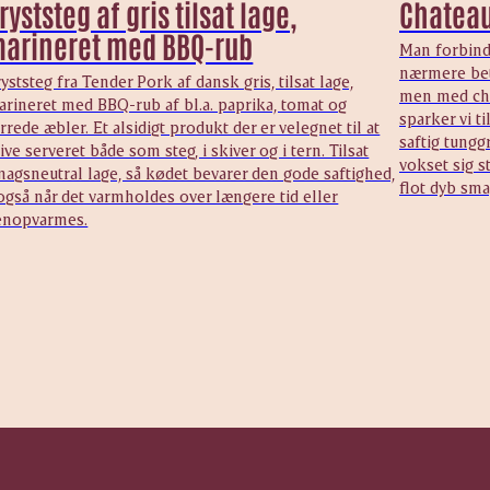
ryststeg af gris tilsat lage,
Chateau
arineret med BBQ-rub
Man forbind
nærmere bet
yststeg fra Tender Pork af dansk gris, tilsat lage,
men med cha
arineret med BBQ-rub af bl.a. paprika, tomat og
sparker vi 
rrede æbler. Et alsidigt produkt der er velegnet til at
saftig tungg
ive serveret både som steg, i skiver og i tern. Tilsat
vokset sig s
agsneutral lage, så kødet bevarer den gode saftighed,
flot dyb sma
også når det varmholdes over længere tid eller
enopvarmes.