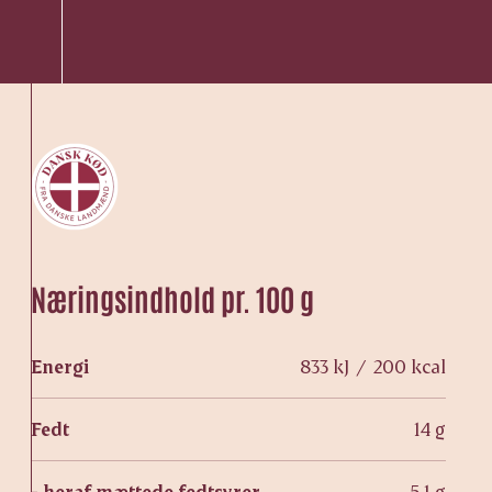
Næringsindhold pr. 100 g
Energi
833 kJ / 200 kcal
Fedt
14 g
- heraf mættede fedtsyrer
5,1 g