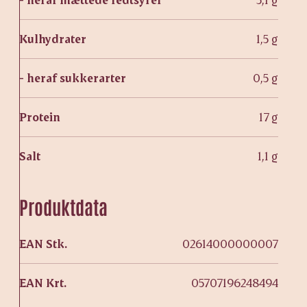
Kulhydrater
1,5 g
- heraf sukkerarter
0,5 g
Protein
17 g
Salt
1,1 g
Produktdata
EAN Stk.
02614000000007
EAN Krt.
05707196248494