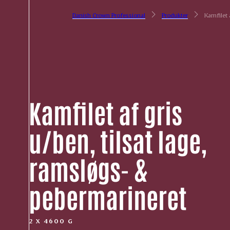
Danish Crown Professional
Produkter
Kamfilet 
Kamfilet af gris
u/ben, tilsat lage,
ramsløgs- &
pebermarineret
2 X 4600 G