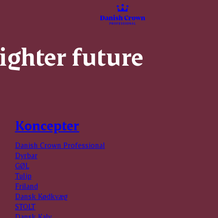
righter future
Koncepter
Danish Crown Professional
Dyrbar
GØL
Tulip
Friland
Dansk Kødkvæg
STOLT
Dansk Kalv