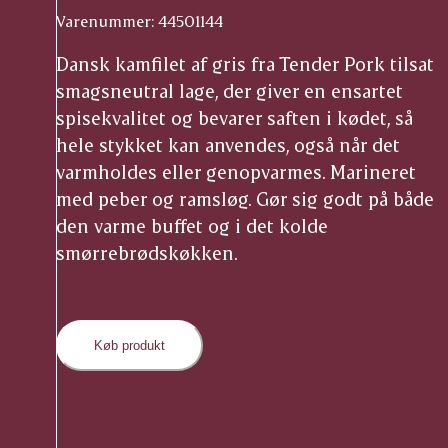
Varenummer: 44501144
Dansk kamfilet af gris fra Tender Pork tilsat
smagsneutral lage, der giver en ensartet
spisekvalitet og bevarer saften i kødet, så
hele stykket kan anvendes, også når det
varmholdes eller genopvarmes. Marineret
med peber og ramsløg. Gør sig godt på både
den varme buffet og i det kolde
smørrebrødskøkken.
Køb produkt