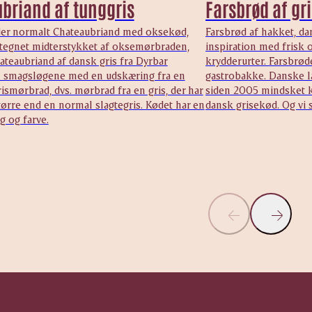
briand af tunggris
Farsbrød af gr
er normalt Chateaubriand med oksekød,
Farsbrød af hakket, da
egnet midterstykket af oksemørbraden,
inspiration med frisk o
teaubriand af dansk gris fra Dyrbar
krydderurter. Farsbrøde
til smagsløgene med en udskæring fra en
gastrobakke. Danske l
rismørbrad, dvs. mørbrad fra en gris, der har
siden 2005 mindsket k
tørre end en normal slagtegris. Kødet har en
dansk grisekød. Og vi s
g og farve.