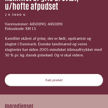
u/hofte afpudset
2 X 3600 G
Varenummer: 44501190, 44501191
Fokuskode: SM 1.3.
Kamfilet skåret af grise, der er født, opdrættet og
slagtet i Danmark. Danske landmænd og vores
slagterier har siden 2005 mindsket klimaaftrykket med
30 % pr. kg. dansk grisekød. Og vi skal videre.
Køb produkt
Ingredienser