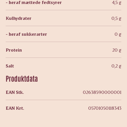
- heraf mættede fedtsyrer
4,5 g
Kulhydrater
0,5 g
- heraf sukkerarter
0 g
Protein
20 g
Salt
0,2 g
Produktdata
EAN Stk.
02638590000001
EAN Krt.
05701050118343