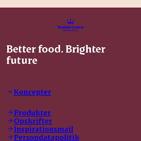
Better food. Brighter
future
Koncepter
Danish Crown Professional
Dyrbar
Produkter
GØL
Opskrifter
Tulip
Inspirationsmail
Friland
Persondatapolitik
Dansk Kødkvæg