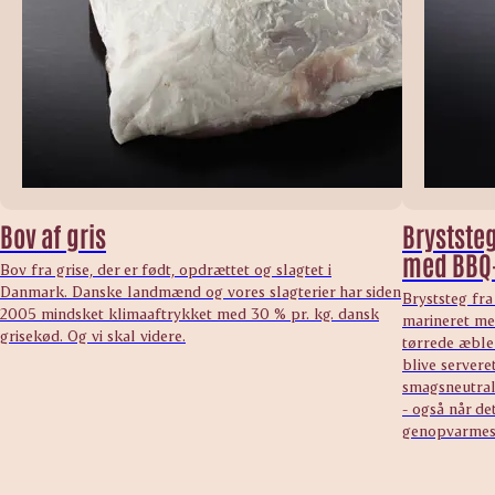
Bov af gris
Bryststeg
med BBQ
Bov fra grise, der er født, opdrættet og slagtet i
Danmark. Danske landmænd og vores slagterier har siden
Bryststeg fra
2005 mindsket klimaaftrykket med 30 % pr. kg. dansk
marineret me
grisekød. Og vi skal videre.
tørrede æbler
blive serveret
smagsneutral 
- også når de
genopvarmes