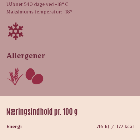
Uåbnet 540 dage ved -18° C
Maksimums temperatur: -18°
Allergener
Næringsindhold pr. 100 g
Energi
716 kJ / 172 kcal