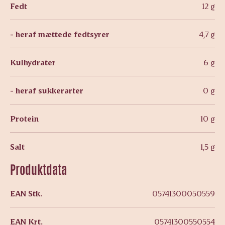
Fedt
12 g
- heraf mættede fedtsyrer
4,7 g
Kulhydrater
6 g
- heraf sukkerarter
0 g
Protein
10 g
Salt
1,5 g
Produktdata
EAN Stk.
05741300050559
EAN Krt.
05741300550554