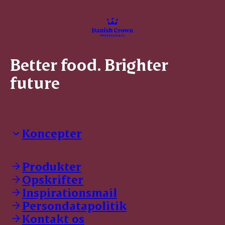
Better food. Brighter
future
Koncepter
Danish Crown Professional
Dyrbar
Produkter
GØL
Opskrifter
Tulip
Inspirationsmail
Friland
Persondatapolitik
Dansk Kødkvæg
STOLT
Kontakt os
Dansk Kalv