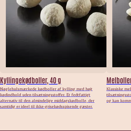
Kyllingekødboller, 40 g
Melboller
Nøglehulsmærkede kødboller af kylling med højt
Klassiske me
kødindhold uden tilsætningsstoffer. Et fedtfattigt
tilsætningssto
alternativ til den almindelige middagskødbolle, der
og kan komme
samtidig er ideel til ikke-grisekødsspisende gæster.