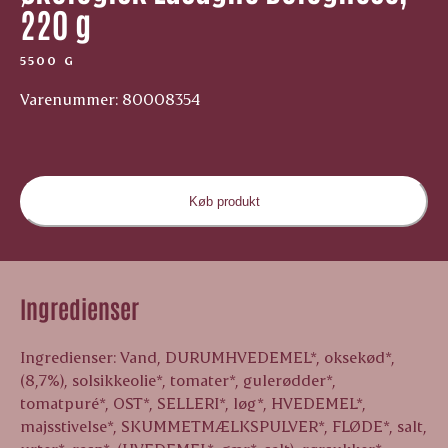
220 g
5500 G
Varenummer: 80008354
Køb produkt
Ingredienser
Ingredienser: Vand, DURUMHVEDEMEL*, oksekød*,
(8,7%), solsikkeolie*, tomater*, gulerødder*,
tomatpuré*, OST*, SELLERI*, løg*, HVEDEMEL*,
majsstivelse*, SKUMMETMÆLKSPULVER*, FLØDE*, salt,