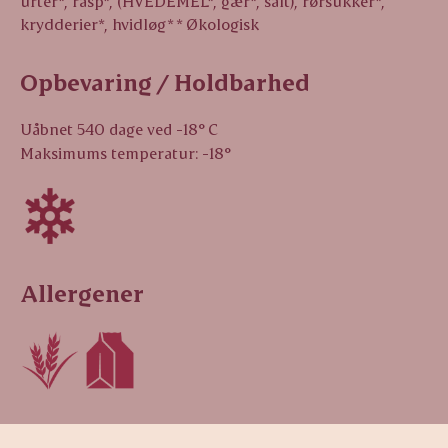
urter*, rasp*, (HVEDEMEL*, gær*, salt), rørsukker*,
krydderier*, hvidløg* * Økologisk
Opbevaring / Holdbarhed
Uåbnet 540 dage ved -18° C
Maksimums temperatur: -18°
Allergener