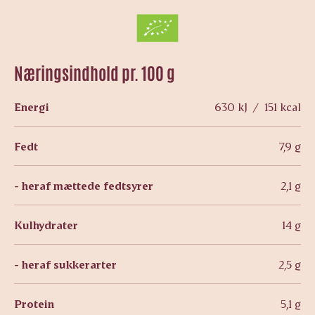
Næringsindhold pr. 100 g
Energi
630 kJ / 151 kcal
Fedt
7,9 g
- heraf mættede fedtsyrer
2,1 g
Kulhydrater
14 g
- heraf sukkerarter
2,5 g
Protein
5,1 g