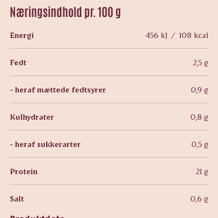
Næringsindhold pr. 100 g
Energi
456 kJ / 108 kcal
Fedt
2,5 g
- heraf mættede fedtsyrer
0,9 g
Kulhydrater
0,8 g
- heraf sukkerarter
0,5 g
Protein
21 g
Salt
0,6 g