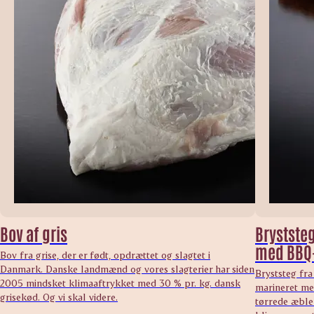
Bov af gris
Bryststeg
med BBQ
Bov fra grise, der er født, opdrættet og slagtet i
Danmark. Danske landmænd og vores slagterier har siden
Bryststeg fra
2005 mindsket klimaaftrykket med 30 % pr. kg. dansk
marineret me
grisekød. Og vi skal videre.
tørrede æbler