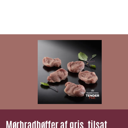
Mørbradbøffer af gris, tilsat