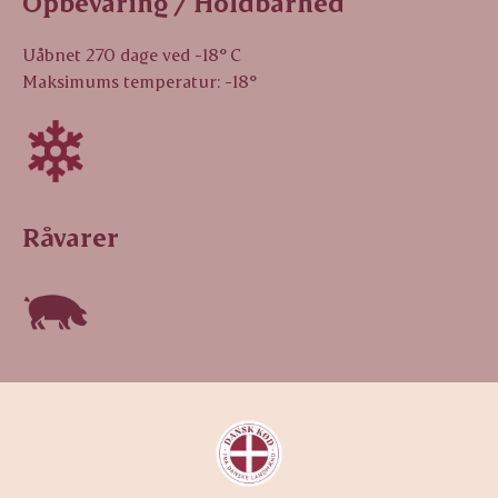
Opbevaring / Holdbarhed
Uåbnet 270 dage ved -18° C
Maksimums temperatur: -18°
Råvarer