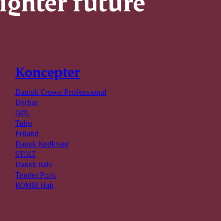
righter future
Koncepter
Danish Crown Professional
Dyrbar
GØL
Tulip
Friland
Dansk Kødkvæg
STOLT
Dansk Kalv
Tender Pork
KOMBI Hak