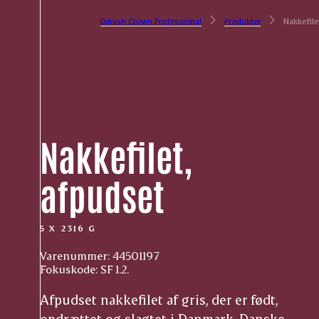
Danish Crown Professional
Produkter
Nakkefilet
Nakkefilet,
afpudset
5 X 2316 G
Varenummer: 44501197
Fokuskode: SF 1.2.
Afpudset nakkefilet af gris, der er født,
opdrættet og slagtet i Danmark. Danske