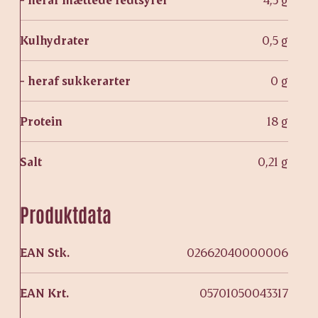
Kulhydrater
0,5 g
- heraf sukkerarter
0 g
Protein
18 g
Salt
0,21 g
Produktdata
EAN Stk.
02662040000006
EAN Krt.
05701050043317