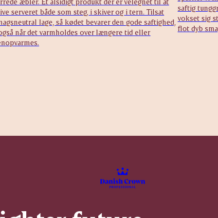
rrede æbler. Et alsidigt produkt der er velegnet til at
saftig tungg
ive serveret både som steg, i skiver og i tern. Tilsat
vokset sig s
agsneutral lage, så kødet bevarer den gode saftighed,
flot dyb sma
også når det varmholdes over længere tid eller
enopvarmes.