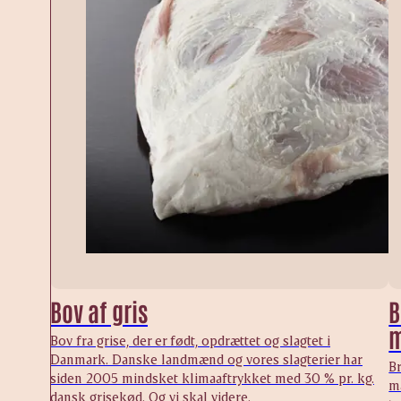
Bov af gris
B
m
Bov fra grise, der er født, opdrættet og slagtet i
Danmark. Danske landmænd og vores slagterier har
Br
siden 2005 mindsket klimaaftrykket med 30 % pr. kg.
m
dansk grisekød. Og vi skal videre.