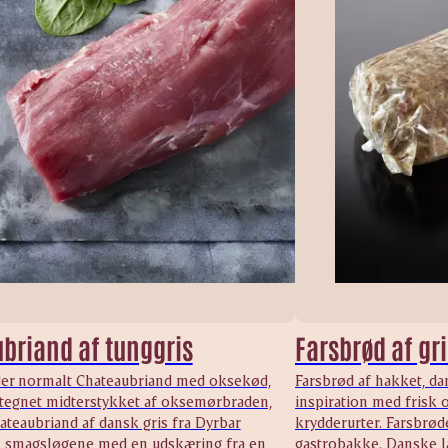
briand af tunggris
Farsbrød af gr
er normalt Chateaubriand med oksekød,
Farsbrød af hakket, da
egnet midterstykket af oksemørbraden,
inspiration med frisk o
teaubriand af dansk gris fra Dyrbar
krydderurter. Farsbrøde
til smagsløgene med en udskæring fra en
gastrobakke. Danske l