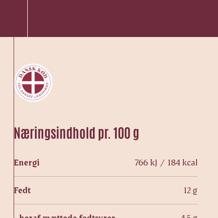
Næringsindhold pr. 100 g
Energi
766 kJ / 184 kcal
Fedt
12 g
- heraf mættede fedtsyrer
4,5 g