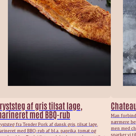
ryststeg af gris tilsat lage,
Chateau
arineret med BBQ-rub
Man forbind
nærmere bet
yststeg fra Tender Pork af dansk gris, tilsat lage,
men med cha
arineret med BBQ-rub af bl.a. paprika, tomat og
sparker vi 