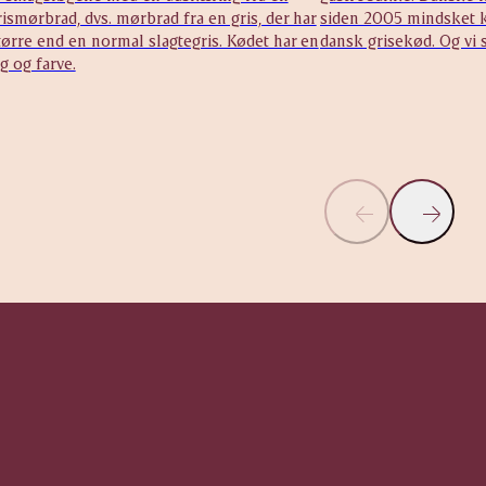
rismørbrad, dvs. mørbrad fra en gris, der har
siden 2005 mindsket k
tørre end en normal slagtegris. Kødet har en
dansk grisekød. Og vi s
g og farve.