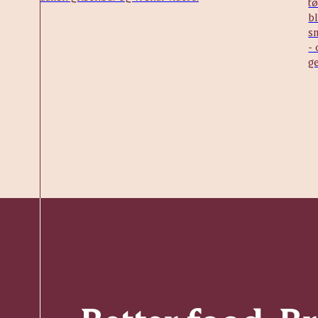
tø
bl
sm
- 
g