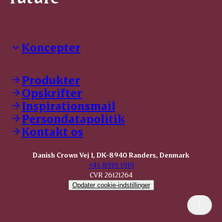
Koncepter
Danish Crown Professional
Dyrbar
Produkter
GØL
Opskrifter
Tulip
Inspirationsmail
Friland
Persondatapolitik
Dansk Kødkvæg
STOLT
Kontakt os
Dansk Kalv
Tender Pork
Danish Crown Vej 1, DK-8940 Randers, Denmark
KOMBI Hak
+45 8919 1919
CVR 26121264
Opdater cookie-indstillinger