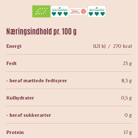
Næringsindhold pr. 100 g
Energi
1121 kJ / 270 kcal
Fedt
23 g
- heraf mættede fedtsyrer
8,3 g
Kulhydrater
0,5 g
- heraf sukkerarter
0 g
Protein
17 g