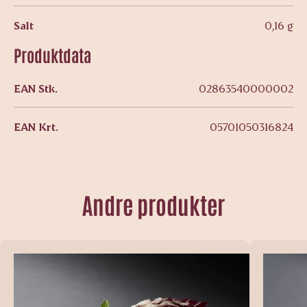
Salt
0,16 g
Produktdata
EAN Stk.
02863540000002
EAN Krt.
05701050316824
Andre produkter