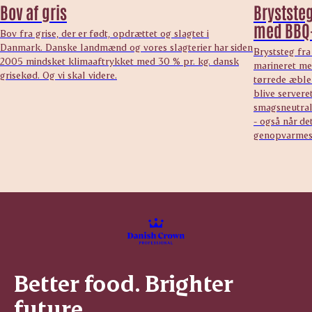
Bov af gris
Bryststeg
med BBQ
Bov fra grise, der er født, opdrættet og slagtet i
Danmark. Danske landmænd og vores slagterier har siden
Bryststeg fra
2005 mindsket klimaaftrykket med 30 % pr. kg. dansk
marineret me
grisekød. Og vi skal videre.
tørrede æbler
blive serveret
smagsneutral 
- også når de
genopvarmes
Better food. Brighter
future