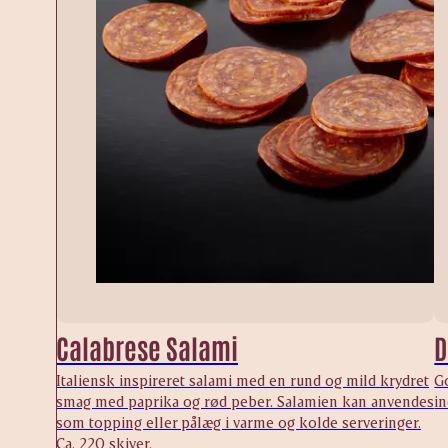
Calabrese Salami
D
Italiensk inspireret salami med en rund og mild krydret
Go
smag med paprika og rød peber. Salamien kan anvendes
i
som topping eller pålæg i varme og kolde serveringer.
Ca. 220 skiver.