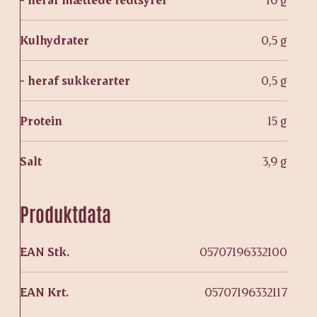
Kulhydrater
0,5 g
- heraf sukkerarter
0,5 g
Protein
15 g
Salt
3,9 g
Produktdata
EAN Stk.
05707196332100
EAN Krt.
05707196332117