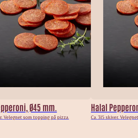
epperoni, Ø45 mm.
Halal Peppero
er. Velegnet som topping på pizza.
Ca. 315 skiver. Velegn