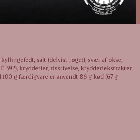
yllingefedt, salt (delvist røget), svær af okse,
E 392), krydderier, risstivelse, krydderiekstrakter,
l 100 g færdigvare er anvendt 86 g kød (67 g