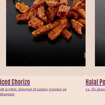
iced Chorizo
Halal P
dt krydret. Velegnet til salater, topping og
Ca. 315 skiv
ndbagning.