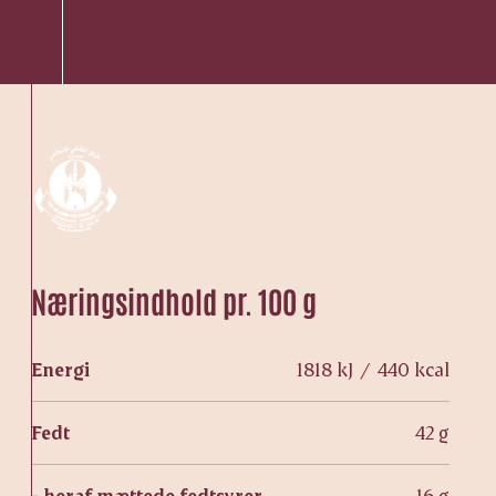
Næringsindhold pr. 100 g
Energi
1818 kJ / 440 kcal
Fedt
42 g
- heraf mættede fedtsyrer
16 g