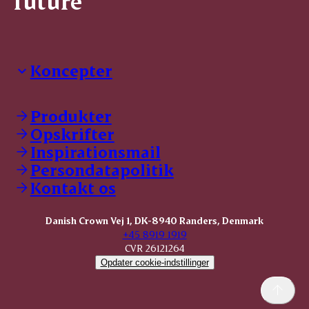
future
Koncepter
Danish Crown Professional
Dyrbar
Produkter
GØL
Opskrifter
Tulip
Inspirationsmail
Friland
Persondatapolitik
Dansk Kødkvæg
STOLT
Kontakt os
Dansk Kalv
Tender Pork
Danish Crown Vej 1, DK-8940 Randers, Denmark
KOMBI Hak
+45 8919 1919
CVR 26121264
Opdater cookie-indstillinger