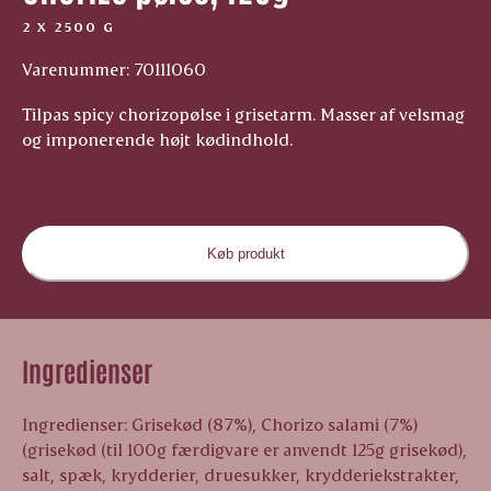
2 X 2500 G
Varenummer: 70111060
Tilpas spicy chorizopølse i grisetarm. Masser af velsmag
og imponerende højt kødindhold.
Køb produkt
Ingredienser
Ingredienser: Grisekød (87%), Chorizo salami (7%)
(grisekød (til 100g færdigvare er anvendt 125g grisekød),
salt, spæk, krydderier, druesukker, krydderiekstrakter,