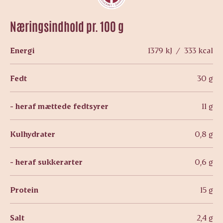
Næringsindhold pr. 100 g
Energi
1379 kJ / 333 kcal
Fedt
30 g
- heraf mættede fedtsyrer
11 g
Kulhydrater
0,8 g
- heraf sukkerarter
0,6 g
Protein
15 g
Salt
2,4 g