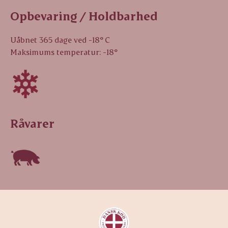
Opbevaring / Holdbarhed
Uåbnet 365 dage ved -18° C
Maksimums temperatur: -18°
Råvarer