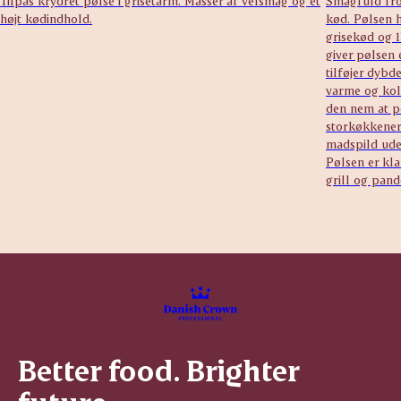
Tilpas krydret pølse i grisetarm. Masser af velsmag og et
Smagfuld fro
højt kødindhold.
kød. Pølsen h
grisekød og 
giver pølsen
tilføjer dybd
varme og kol
den nem at po
storkøkkener 
madspild ude
Pølsen er kla
grill og pand
Better food. Brighter