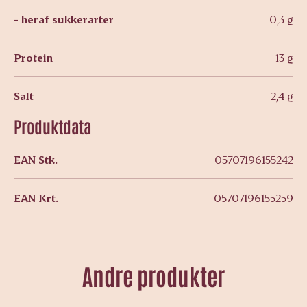
- heraf sukkerarter
0,3 g
Protein
13 g
Salt
2,4 g
Produktdata
EAN Stk.
05707196155242
EAN Krt.
05707196155259
Andre produkter