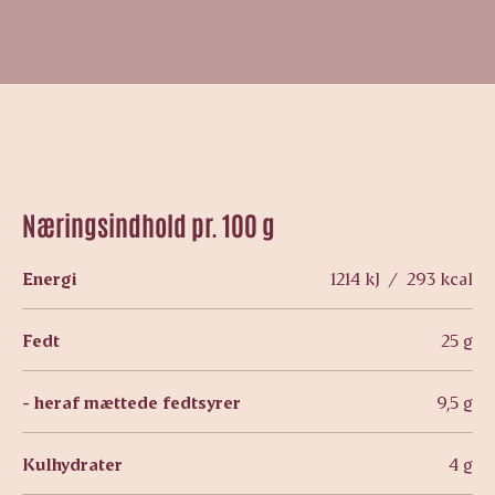
Næringsindhold pr. 100 g
Energi
1214 kJ / 293 kcal
Fedt
25 g
- heraf mættede fedtsyrer
9,5 g
Kulhydrater
4 g