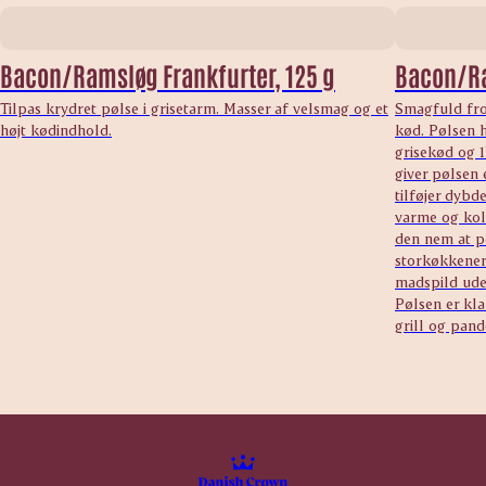
Bacon/Ramsløg Frankfurter, 125 g
Bacon/Ra
Tilpas krydret pølse i grisetarm. Masser af velsmag og et
Smagfuld fro
højt kødindhold.
kød. Pølsen h
grisekød og 
giver pølsen
tilføjer dybd
varme og kol
den nem at po
storkøkkener 
madspild ude
Pølsen er kla
grill og pand