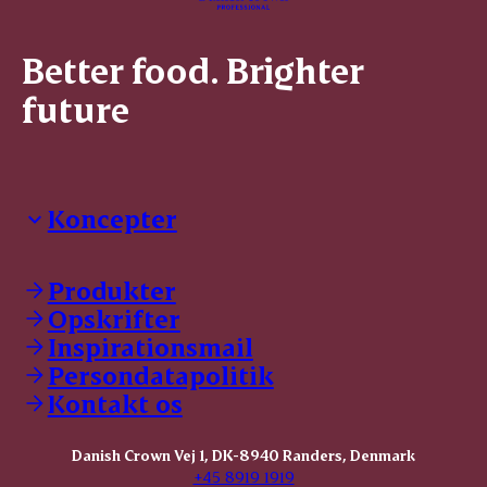
Better food. Brighter
future
Koncepter
Danish Crown Professional
Dyrbar
Produkter
GØL
Opskrifter
Tulip
Inspirationsmail
Friland
Persondatapolitik
Dansk Kødkvæg
STOLT
Kontakt os
Dansk Kalv
Tender Pork
Danish Crown Vej 1, DK-8940 Randers, Denmark
KOMBI Hak
+45 8919 1919