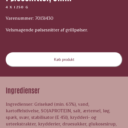
4 X 1250 G
Varenummer: 70131430
Velsmagende pølsesnitter af grillpølser.
Køb produkt
Ingredienser
Ingredienser: Grisekød (min. 63%), vand,
kartoffelstivelse, SOJAPROTEIN, salt, ærtemel, løg,
spæk, svær, stabilisator (E 451), krydderi- og
urteekstrakter, krydderier, druesukker, glukosesirup,