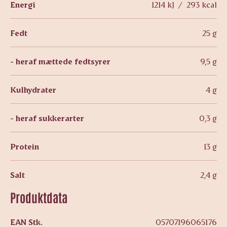
Energi
1214 kJ / 293 kcal
Fedt
25 g
- heraf mættede fedtsyrer
9,5 g
Kulhydrater
4 g
- heraf sukkerarter
0,3 g
Protein
13 g
Salt
2,4 g
Produktdata
EAN Stk.
05707196065176