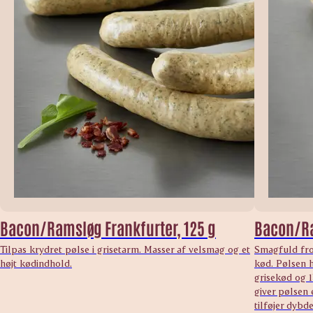
Bacon/Ramsløg Frankfurter, 125 g
Bacon/Ra
Tilpas krydret pølse i grisetarm. Masser af velsmag og et
Smagfuld fro
højt kødindhold.
kød. Pølsen h
grisekød og 
giver pølsen
tilføjer dybd