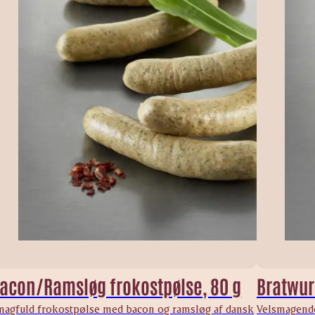
acon/Ramsløg frokostpølse, 80 g
Bratwurs
magfuld frokostpølse med bacon og ramsløg af dansk
Velsmagende