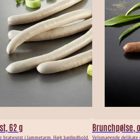
t, 62 g
Brunchpølse, 
 bratwurst i lammetarm. Højt kødindhold.
Velsmagende delikate