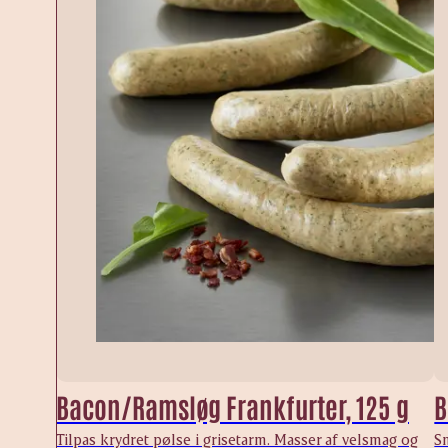
Bacon/Ramsløg Frankfurter, 125 g
B
Tilpas krydret pølse i grisetarm. Masser af velsmag og
S