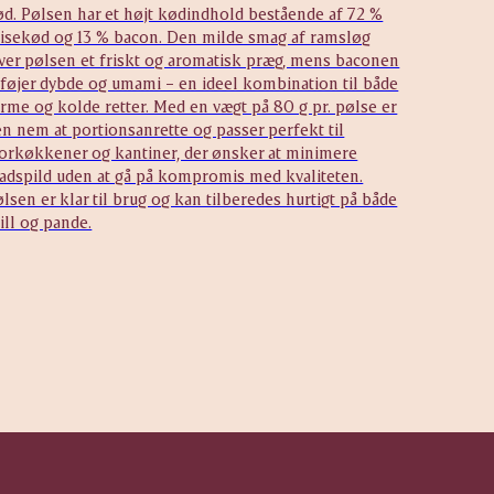
ød. Pølsen har et højt kødindhold bestående af 72 %
risekød og 13 % bacon. Den milde smag af ramsløg
iver pølsen et friskt og aromatisk præg, mens baconen
lføjer dybde og umami – en ideel kombination til både
rme og kolde retter. Med en vægt på 80 g pr. pølse er
n nem at portionsanrette og passer perfekt til
torkøkkener og kantiner, der ønsker at minimere
adspild uden at gå på kompromis med kvaliteten.
lsen er klar til brug og kan tilberedes hurtigt på både
ill og pande.