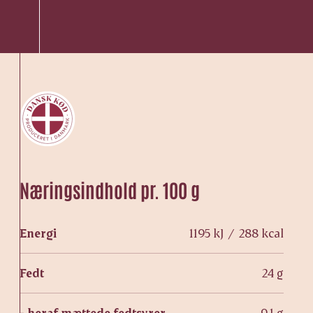
Næringsindhold pr. 100 g
Energi
1195 kJ / 288 kcal
Fedt
24 g
- heraf mættede fedtsyrer
9,1 g