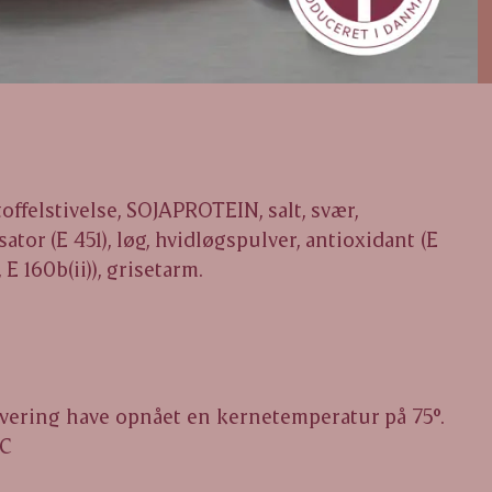
offelstivelse, SOJAPROTEIN, salt, svær,
ator (E 451), løg, hvidløgspulver, antioxidant (E
E 160b(ii)), grisetarm.
ervering have opnået en kernetemperatur på 75°.
°C