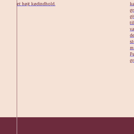
et højt kødindhold.
k
g
g
ti
va
de
s
m
Pø
gr