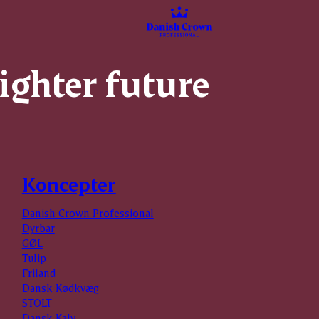
righter future
Koncepter
Danish Crown Professional
Dyrbar
GØL
Tulip
Friland
Dansk Kødkvæg
STOLT
Dansk Kalv