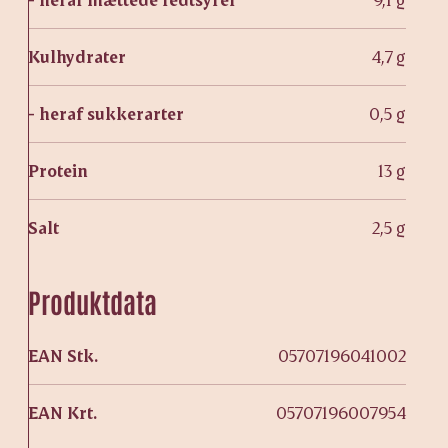
Kulhydrater
4,7 g
- heraf sukkerarter
0,5 g
Protein
13 g
Salt
2,5 g
Produktdata
EAN Stk.
05707196041002
EAN Krt.
05707196007954