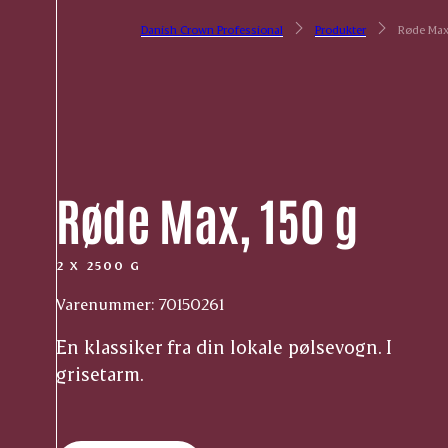
Danish Crown Professional
Produkter
Røde Max
Røde Max, 150 g
2 X 2500 G
Varenummer: 70150261
En klassiker fra din lokale pølsevogn. I
grisetarm.