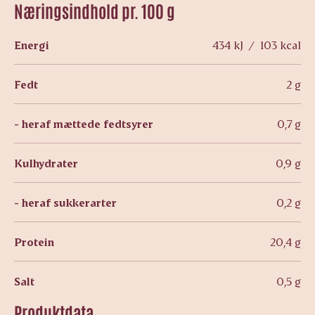
Næringsindhold pr. 100 g
Energi
434 kJ / 103 kcal
Fedt
2 g
- heraf mættede fedtsyrer
0,7 g
Kulhydrater
0,9 g
- heraf sukkerarter
0,2 g
Protein
20,4 g
Salt
0,5 g
Produktdata