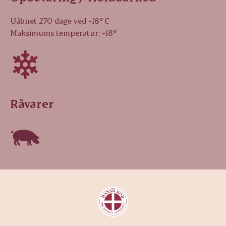
Uåbnet 270 dage ved -18° C
Maksimums temperatur: -18°
Råvarer