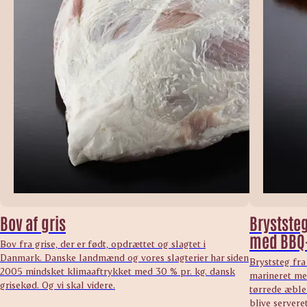
Bov af gris
Bryststeg
med BBQ
Bov fra grise, der er født, opdrættet og slagtet i
Danmark. Danske landmænd og vores slagterier har siden
Bryststeg fra
2005 mindsket klimaaftrykket med 30 % pr. kg. dansk
marineret me
grisekød. Og vi skal videre.
tørrede æbler
blive serveret