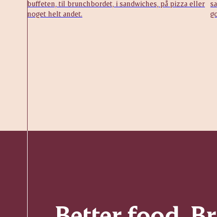
buffeten, til brunchbordet, i sandwiches, på pizza eller
sa
noget helt andet.
g
Better food. B