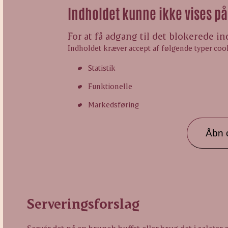
Indholdet kunne ikke vises på 
For at få adgang til det blokerede i
Indholdet kræver accept af følgende typer coo
Statistik
Funktionelle
Markedsføring
Åbn c
Serveringsforslag
Servér det på en brunch buffet eller brug det i salater