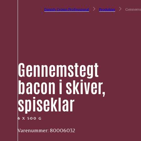
Danish Crown Professional
Produkter
Gennemste
Gennemstegt
bacon i skiver,
spiseklar
6 X 500 G
Varenummer: 80006032