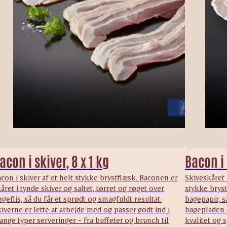
acon i skiver, 8 x 1 kg
Bacon i
con i skiver af et helt stykke brystflæsk. Baconen er
Skiveskåret 
året i tynde skiver og saltet, tørret og røget over
stykke bryst
geflis, så du får et sprødt og smagfuldt resultat.
bagepapir, s
iverne er lette at arbejde med og passer godt ind i
bagepladen o
nge typer serveringer – fra buffeter og brunch til
kvalitet og 