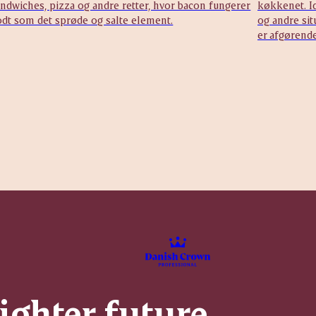
ndwiches, pizza og andre retter, hvor bacon fungerer
køkkenet. Id
odt som det sprøde og salte element.
og andre sit
er afgørende
righter future