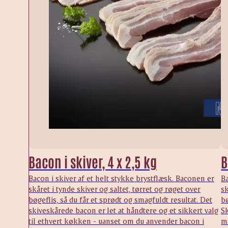
Bacon i skiver, 4 x 2,5 kg
B
Bacon i skiver af et helt stykke brystflæsk. Baconen er
Ba
skåret i tynde skiver og saltet, tørret og røget over
sk
bøgeflis, så du får et sprødt og smagfuldt resultat. Det
bø
skiveskårede bacon er let at håndtere og et sikkert valg
Sk
til ethvert køkken - uanset om du anvender bacon i
ma