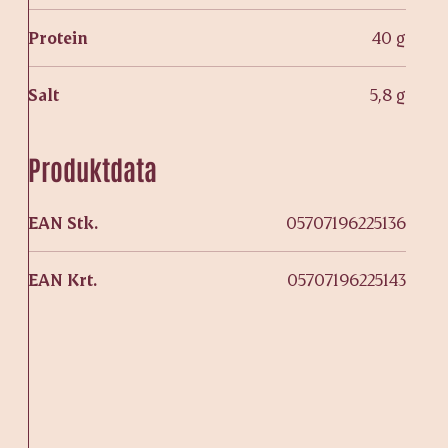
Protein
40 g
Salt
5,8 g
Produktdata
EAN Stk.
05707196225136
EAN Krt.
05707196225143