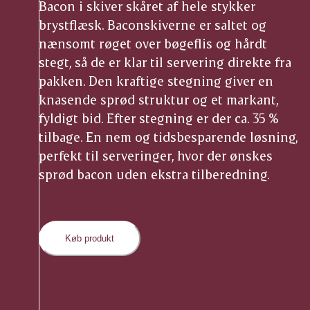
Bacon i skiver skåret af hele stykker
brystflæsk. Baconskiverne er saltet og
nænsomt røget over bøgeflis og hårdt
stegt, så de er klar til servering direkte fra
pakken. Den kraftige stegning giver en
knasende sprød struktur og et markant,
fyldigt bid. Efter stegning er der ca. 35 %
tilbage. En nem og tidsbesparende løsning,
perfekt til serveringer, hvor der ønskes
sprød bacon uden ekstra tilberedning.
Køb produkt