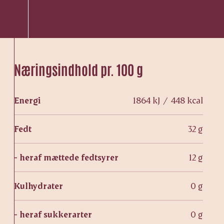
Næringsindhold pr. 100 g
Energi
1864 kJ / 448 kcal
Fedt
32 g
- heraf mættede fedtsyrer
12 g
Kulhydrater
0 g
- heraf sukkerarter
0 g