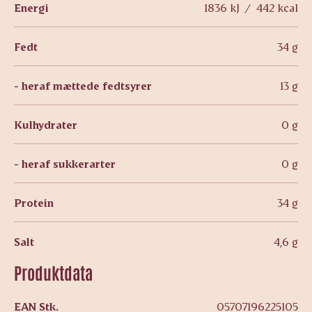
Energi
1836 kJ / 442 kcal
Fedt
34 g
- heraf mættede fedtsyrer
13 g
Kulhydrater
0 g
- heraf sukkerarter
0 g
Protein
34 g
Salt
4,6 g
Produktdata
EAN Stk.
05707196225105