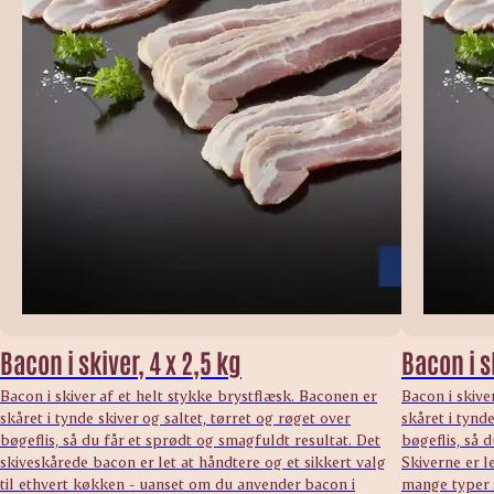
Bacon i skiver, 4 x 2,5 kg
Bacon i sk
Bacon i skiver af et helt stykke brystflæsk. Baconen er
Bacon i skive
skåret i tynde skiver og saltet, tørret og røget over
skåret i tynde
bøgeflis, så du får et sprødt og smagfuldt resultat. Det
bøgeflis, så 
skiveskårede bacon er let at håndtere og et sikkert valg
Skiverne er l
til ethvert køkken - uanset om du anvender bacon i
mange typer s