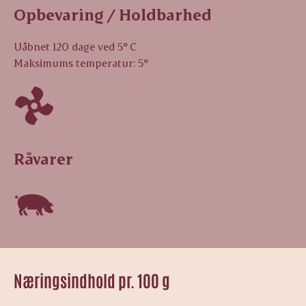
Opbevaring / Holdbarhed
Uåbnet 120 dage ved 5° C
Maksimums temperatur: 5°
Råvarer
Næringsindhold pr. 100 g