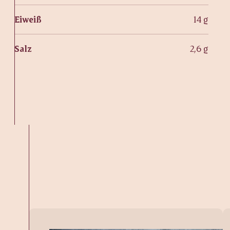
Eiweiß
14 g
Salz
2,6 g