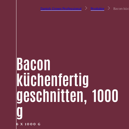
Danish Crown Professional
Produkte
Bacon küc
Bacon
küchenfertig
geschnitten, ­ 1000
g
6 X 1000 G