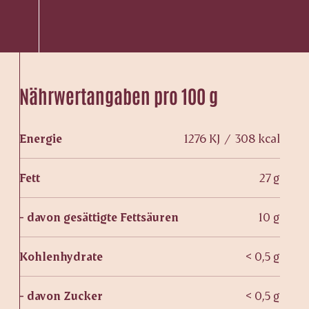
Nährwertangaben pro 100 g
Energie
1276 KJ / 308 kcal
Fett
27 g
- davon gesättigte Fettsäuren
10 g
Kohlenhydrate
< 0,5 g
- davon Zucker
< 0,5 g