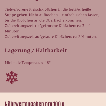
Tiefgefrorene Fleischklößchen in die fertige, heiße
Suppe geben. Nicht aufkochen – einfach ziehen lassen,
bis die Klößchen an die Oberfläche kommen.
Zubereitungszeit tiefgefrorene Klößchen: ca. 3 – 4
Minuten.
Zubereitungszeit aufgetaute Klößchen: ca. 2 Minuten.
Lagerung / Haltbarkeit
Minimale Temperatur: -18°
Nährwertangaben pro 100 g