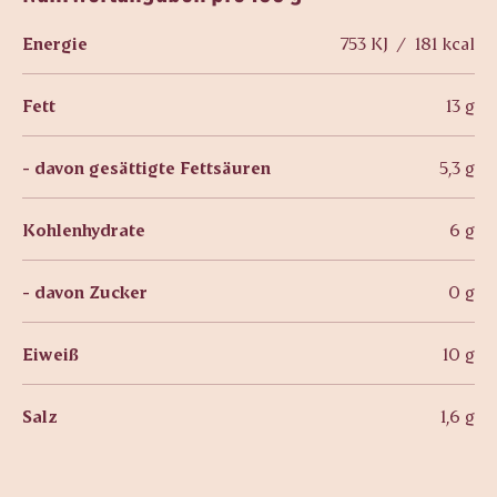
Energie
753 KJ / 181 kcal
Fett
13 g
- davon gesättigte Fettsäuren
5,3 g
Kohlenhydrate
6 g
- davon Zucker
0 g
Eiweiß
10 g
Salz
1,6 g