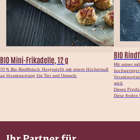
BIO Rindf
BIO Mini-Frikadelle, 12 g
Mit seiner mi
70 % Bio-Rindfleisch. Hergestellt mit einem Höchstmaß
hochwertiger
an Verantwortung für Tier und Umwelt.
Verantwortun
wird.
Dieses Produk
Diese finden 
Ihr Partner für