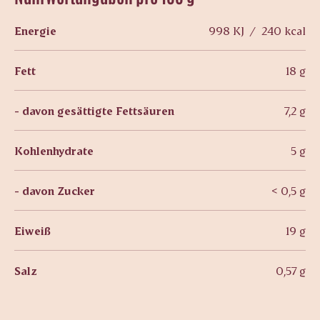
Energie
998 KJ / 240 kcal
Fett
18 g
- davon gesättigte Fettsäuren
7,2 g
Kohlenhydrate
5 g
- davon Zucker
< 0,5 g
Eiweiß
19 g
Salz
0,57 g