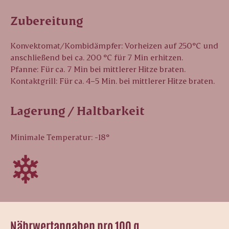
Zubereitung
Konvektomat/Kombidämpfer: Vorheizen auf 250°C und
anschließend bei ca. 200 °C für 7 Min erhitzen.
Pfanne: Für ca. 7 Min bei mittlerer Hitze braten.
Kontaktgrill: Für ca. 4–5 Min. bei mittlerer Hitze braten.
Lagerung / Haltbarkeit
Minimale Temperatur: -18°
Nährwertangaben pro 100 g