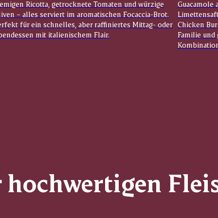
remigen Ricotta, getrocknete Tomaten und würzige
Guacamole a
iven – alles serviert im aromatischen Focaccia-Brot.
Limettensaf
rfekt für ein schnelles, aber raffiniertes Mittag- oder
Chicken Bur
endessen mit italienischem Flair.
Familie und 
Kombination
r hochwertigen Flei