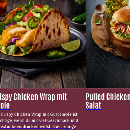
rispy Chicken Wrap mit
Pulled Chicke
ole
Salat
y Crispy Chicken Wrap mit Guacamole ist
ichtige, wenn du mit viel Geschmack und
extur beeindrucken willst. Die cremige