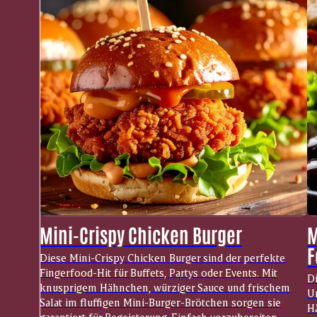
Mini-Crispy Chicken Burger
M
F
Diese Mini-Crispy Chicken Burger sind der perfekte
Fingerfood-Hit für Buffets, Partys oder Events. Mit
D
knusprigem Hähnchen, würziger Sauce und frischem
Ur
Salat im fluffigen Mini-Burger-Brötchen sorgen sie
Hä