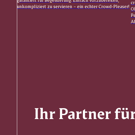
garantiert für Begeisterung. Einfach vorzubereiten,
c
unkompliziert zu servieren – ein echter Crowd-Pleaser!
Ol
Pe
Ab
Ihr Partner fü