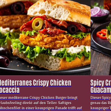
editerranes Crispy Chicken
Spicy C
ocaccia
Guacam
ieser mediterrane Crispy Chicken Burger bringt
Dieser Spic
laubsfeeling direkt auf den Teller. Saftiges
genau das R
hnchenfilet in einer knusprigen Panade trifft auf
knuspriger T