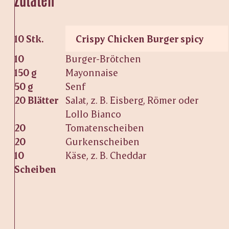
10 Stk.
Crispy Chicken Burger spicy
10
Burger-Brötchen
150 g
Mayonnaise
50 g
Senf
20 Blätter
Salat, z. B. Eisberg, Römer oder
Lollo Bianco
20
Tomatenscheiben
20
Gurkenscheiben
10
Käse, z. B. Cheddar
Scheiben