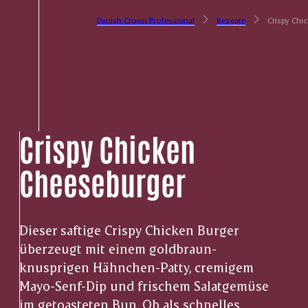
Danish Crown Professional
Rezepte
Crispy Chi
Crispy Chicken
Cheeseburger
Dieser saftige Crispy Chicken Burger
überzeugt mit einem goldbraun-
knusprigen Hähnchen-Patty, cremigem
Mayo-Senf-Dip und frischem Salatgemüse
im getoasteten Bun. Ob als schnelles