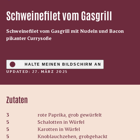
Schweinefilet vom Gasgrill
Schweinefilet vom Gasgrill mit Nudeln und Bacon
pikanter Currysoße
HALTE MEINEN BILDSCHIRM AN
UPDATED: 27. MÄRZ 2025
Zutaten
3
rote Paprika, grob gewürfelt
5
Schalotten in Würfel
5
Karotten in Würfel
5
Knoblauchzehen, grobgehackt