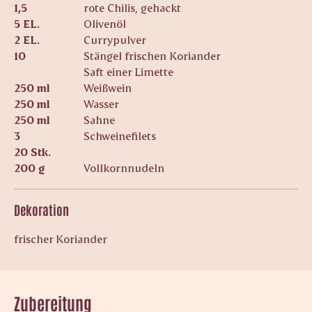
1,5
rote Chilis, gehackt
5 EL.
Olivenöl
2 EL.
Currypulver
10
Stängel frischen Koriander
Saft einer Limette
250 ml
Weißwein
250 ml
Wasser
250 ml
Sahne
3
Schweinefilets
20 Stk.
200 g
Vollkornnudeln
Dekoration
frischer Koriander
Zubereitung