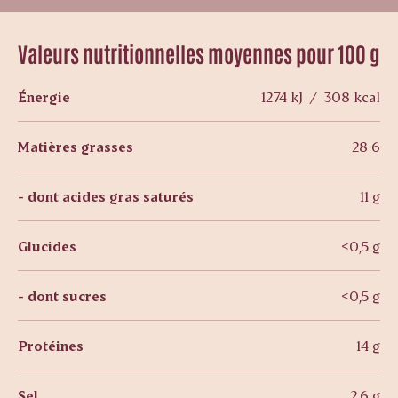
Valeurs nutritionnelles moyennes pour 100 g
Énergie
1274 kJ / 308 kcal
Matières grasses
28 6
- dont acides gras saturés
11 g
Glucides
<0,5 g
- dont sucres
<0,5 g
Protéines
14 g
Sel
2,6 g