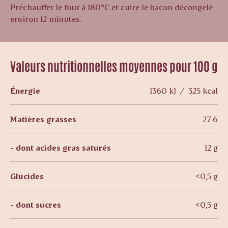
Préchauffer le four à 180°C et cuire le bacon décongelé
environ 12 minutes.
Valeurs nutritionnelles moyennes pour 100 g
Énergie
1360 kJ / 325 kcal
Matières grasses
27 6
- dont acides gras saturés
12 g
Glucides
<0,5 g
- dont sucres
<0,5 g