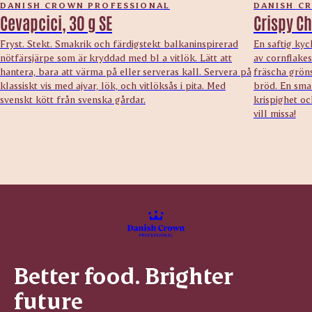
DANISH CROWN PROFESSIONAL
DANISH C
Cevapcici, 30 g SE
Crispy Ch
Fryst. Stekt. Smakrik och färdigstekt balkaninspirerad
En saftig kyc
nötfärsjärpe som är kryddad med bl a vitlök. Lätt att
av cornflake
hantera, bara att värma på eller serveras kall. Servera på
fräscha gröns
klassiskt vis med ajvar, lök, och vitlöksås i pita. Med
bröd. En sma
svenskt kött från svenska gårdar.
krispighet oc
vill missa!
Better food. Brighter
future