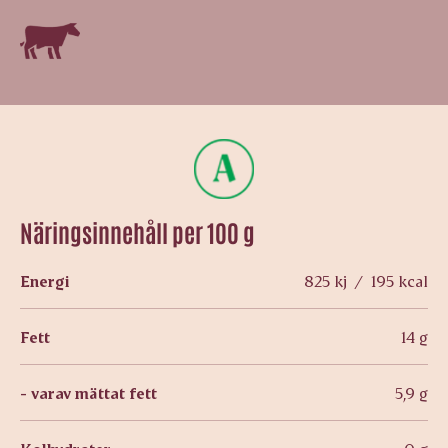
Näringsinnehåll per 100 g
Energi
825 kj / 195 kcal
Fett
14 g
- varav mättat fett
5,9 g