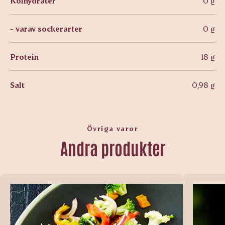
Kolhydrater
0 g
- varav sockerarter
0 g
Protein
18 g
Salt
0,98 g
Övriga varor
Andra produkter