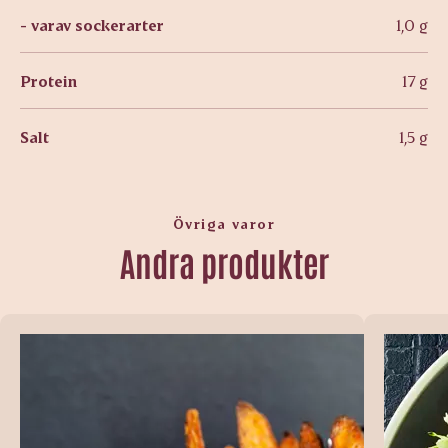
- varav sockerarter
1,0 g
Protein
17 g
Salt
1,5 g
Övriga varor
Andra produkter