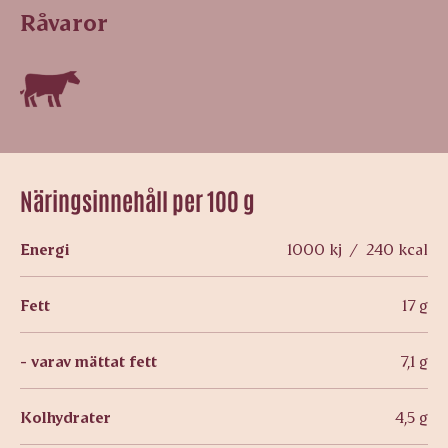
Råvaror
Näringsinnehåll per 100 g
Energi
1000 kj / 240 kcal
Fett
17 g
- varav mättat fett
7,1 g
Kolhydrater
4,5 g